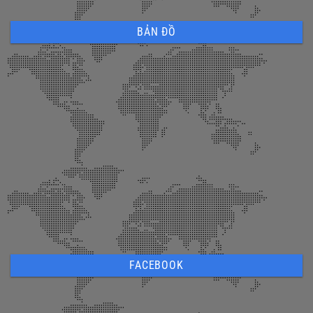
BẢN ĐỒ
FACEBOOK