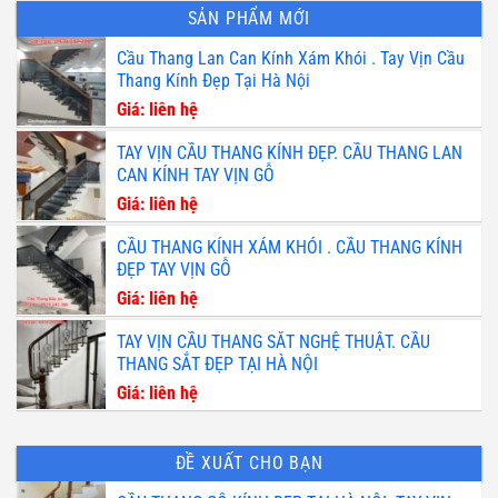
SẢN PHẨM MỚI
Cầu Thang Lan Can Kính Xám Khói . Tay Vịn Cầu
Thang Kính Đẹp Tại Hà Nội
Giá: liên hệ
TAY VỊN CẦU THANG KÍNH ĐẸP. CẦU THANG LAN
CAN KÍNH TAY VỊN GỖ
Giá: liên hệ
CẦU THANG KÍNH XÁM KHÓI . CẦU THANG KÍNH
ĐẸP TAY VỊN GỖ
Giá: liên hệ
TAY VỊN CẦU THANG SẮT NGHỆ THUẬT. CẦU
THANG SẮT ĐẸP TẠI HÀ NỘI
Giá: liên hệ
ĐỀ XUẤT CHO BẠN