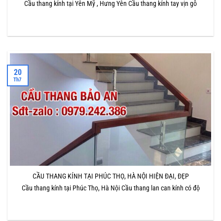
Cầu thang kính tại Yên Mỹ , Hưng Yên Cầu thang kính tay vịn gỗ
20
Th7
CẦU THANG KÍNH TẠI PHÚC THỌ, HÀ NỘI HIỆN ĐẠI, ĐẸP
Cầu thang kính tại Phúc Thọ, Hà Nội Cầu thang lan can kính có độ