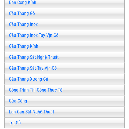
Ban Công Kính
Cầu Thang Gỗ
Cầu Thang Inox
Cầu Thang Inox Tay Vịn Gỗ
Cầu Thang Kính
Cầu Thang Sắt Nghệ Thuật
Cầu Thang Sắt Tay Vịn Gỗ
Cầu Thang Xương Cá
Công Trình Thi Công Thực Tế
Cửa Cổng
Lan Can Sắt Nghệ Thuật
Trụ Gỗ