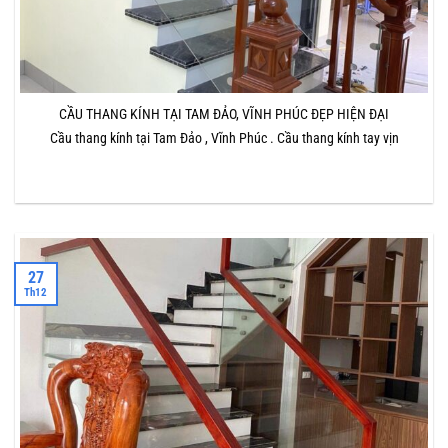
CẦU THANG KÍNH TẠI TAM ĐẢO, VĨNH PHÚC ĐẸP HIỆN ĐẠI
Cầu thang kính tại Tam Đảo , Vĩnh Phúc . Cầu thang kính tay vịn
27
Th12