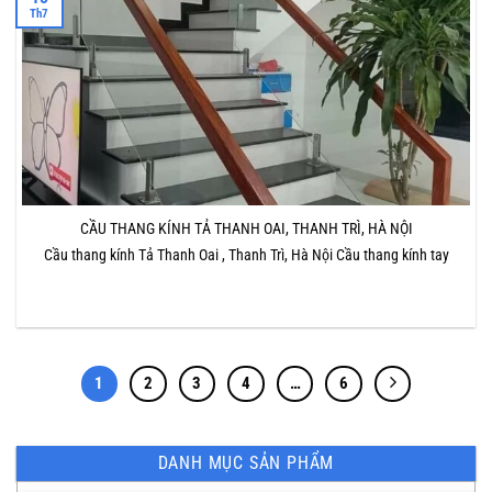
Th7
CẦU THANG KÍNH TẢ THANH OAI, THANH TRÌ, HÀ NỘI
Cầu thang kính Tả Thanh Oai , Thanh Trì, Hà Nội Cầu thang kính tay
1
2
3
4
…
6
DANH MỤC SẢN PHẨM