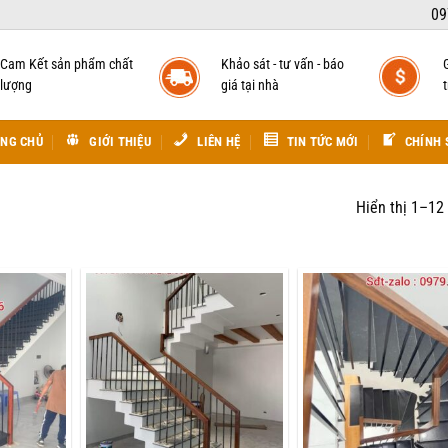
09
Cam Kết sản phẩm chất
Khảo sát - tư vấn - báo
lượng
giá tại nhà
t
NG CHỦ
GIỚI THIỆU
LIÊN HỆ
TIN TỨC MỚI
CHÍNH 
Hiển thị 1–12