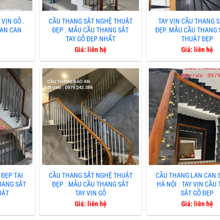
VỊN GỖ .
CẦU THANG SẮT NGHỆ THUẬT
TAY VỊN CẦU THANG 
LAN CAN
ĐẸP . MẪU CẦU THANG SẮT
ĐẸP. MẪU CẦU THANG 
P
TAY GỖ ĐẸP NHẤT
THUẬT ĐẸP
Giá: liên hệ
Giá: liên hệ
 ĐẸP TẠI
CẦU THANG SẮT NGHỆ THUẬT
CẦU THANG LAN CAN S
HANG SẮT
ĐẸP . MẪU CẦU THANG SẮT
HÀ NỘI . TAY VỊN CẦU
UẬT
TAY VỊN GỖ
SẮT GỖ ĐẸP
Giá: liên hệ
Giá: liên hệ