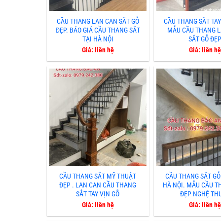
CẦU THANG LAN CAN SẮT GỖ
CẦU THANG SẮT TAY 
ĐẸP. BÁO GIÁ CẦU THANG SẮT
MẪU CẦU THANG 
TẠI HÀ NỘI
SẮT GỖ ĐẸ
Giá: liên hệ
Giá: liên hệ
CẦU THANG SẮT MỸ THUẬT
CẦU THANG SẮT GỖ
ĐẸP . LAN CAN CẦU THANG
HÀ NỘI. MẪU CẦU T
SẮT TAY VỊN GỖ
ĐẸP NGHỆ TH
Giá: liên hệ
Giá: liên hệ