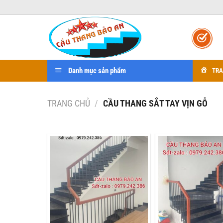
Bỏ
qua
nội
dung
Danh mục sản phẩm
TRA
TRANG CHỦ
/
CẦU THANG SẮT TAY VỊN GỖ