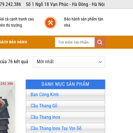
79.242.386
Số 1 Ngõ 18 Vạn Phúc - Hà Đông - Hà Nội
Giá cả cạnh tranh cao
Bảo hành sản phẩm tận
rên thị trường
nhà
Tìm
SÁCH BẢO HÀNH
kiếm:
Được
 của 76 kết quả
sắp
xếp
theo
DANH MỤC SẢN PHẨM
mới
Ban Công Kính
nhất
Cầu Thang Gỗ
Cầu Thang Inox
Cầu Thang Inox Tay Vịn Gỗ