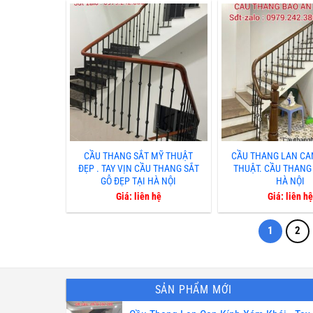
CẦU THANG SẮT MỸ THUẬT
CẦU THANG LAN CA
ĐẸP . TAY VỊN CẦU THANG SẮT
THUẬT. CẦU THANG
GỖ ĐẸP TẠI HÀ NỘI
HÀ NỘI
Giá: liên hệ
Giá: liên hệ
1
2
SẢN PHẨM MỚI