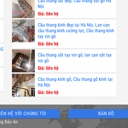
Cầu thang sắt đẹp, Cầu thang sắt gỗ Hà
Nội
Giá: liên hệ
Cầu thang kính đẹp tại Hà Nội, Lan can
cầu thang kính cường lực, Cầu thang kính
tay vịn gỗ
Giá: liên hệ
NG
Cầu thang sắt tay vịn gỗ, lan can sắt tay
vịn gỗ
Giá: liên hệ
Cầu thang kính gỗ, Cầu thang gỗ kính tại
Hà Nội
Giá: liên hệ
IÊN HỆ VỚI CHÚNG TÔI
BẢN ĐỒ
ng Bảo An