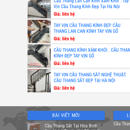
Cầu Thang Lan Can Kính Xám Khói . Tay
Vịn Cầu Thang Kính Đẹp Tại Hà Nội
Giá: liên hệ
TAY VỊN CẦU THANG KÍNH ĐẸP. CẦU
THANG LAN CAN KÍNH TAY VỊN GỖ
Giá: liên hệ
CẦU THANG KÍNH XÁM KHÓI . CẦU THA
KÍNH ĐẸP TAY VỊN GỖ
Giá: liên hệ
TAY VỊN CẦU THANG SẮT NGHỆ THUẬT.
CẦU THANG SẮT ĐẸP TẠI HÀ NỘI
Giá: liên hệ
BÀI VIẾT MỚI
L
Cầu Tha
Cầu Thang Sắt Tại Hòa Bình