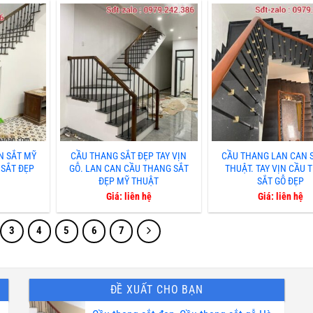
N SẮT MỸ
CẦU THANG SẮT ĐẸP TAY VỊN
CẦU THANG LAN CAN 
 SẮT ĐẸP
GỖ. LAN CAN CẦU THANG SẮT
THUẬT. TAY VỊN CẦU
ĐẸP MỸ THUẬT
SẮT GỖ ĐẸP
Giá: liên hệ
Giá: liên hệ
3
4
5
6
7
ĐỀ XUẤT CHO BẠN