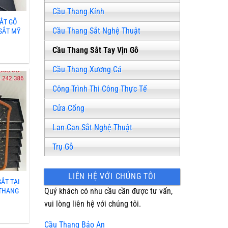
Cầu Thang Kính
SẮT GỖ
Cầu Thang Sắt Nghệ Thuật
SẮT MỸ
Cầu Thang Sắt Tay Vịn Gỗ
Cầu Thang Xương Cá
Công Trình Thi Công Thực Tế
Cửa Cổng
Lan Can Sắt Nghệ Thuật
Trụ Gỗ
LIÊN HỆ VỚI CHÚNG TÔI
ẮT TẠI
Quý khách có nhu cầu cần được tư vấn,
 THANG
vui lòng liên hệ với chúng tôi.
Cầu Thang Bảo An