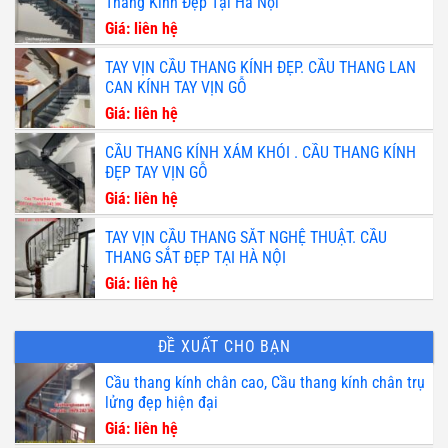
Thang Kính Đẹp Tại Hà Nội
Giá: liên hệ
TAY VỊN CẦU THANG KÍNH ĐẸP. CẦU THANG LAN
CAN KÍNH TAY VỊN GỖ
Giá: liên hệ
CẦU THANG KÍNH XÁM KHÓI . CẦU THANG KÍNH
ĐẸP TAY VỊN GỖ
Giá: liên hệ
TAY VỊN CẦU THANG SẮT NGHỆ THUẬT. CẦU
THANG SẮT ĐẸP TẠI HÀ NỘI
Giá: liên hệ
ĐỀ XUẤT CHO BẠN
Cầu thang kính chân cao, Cầu thang kính chân trụ
lửng đẹp hiện đại
Giá: liên hệ