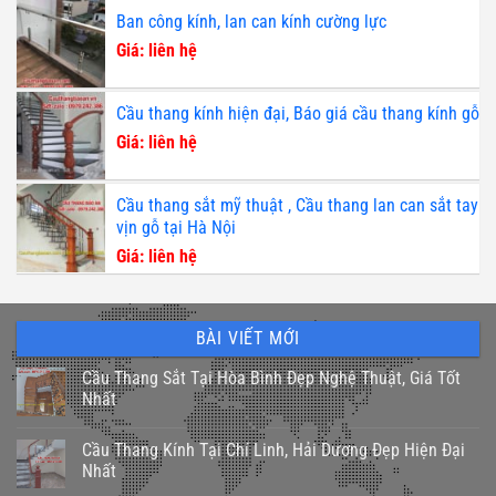
Ban công kính, lan can kính cường lực
Giá: liên hệ
Cầu thang kính hiện đại, Báo giá cầu thang kính gỗ
Giá: liên hệ
Cầu thang sắt mỹ thuật , Cầu thang lan can sắt tay
vịn gỗ tại Hà Nội
Giá: liên hệ
BÀI VIẾT MỚI
Cầu Thang Sắt Tại Hòa Bình Đẹp Nghệ Thuật, Giá Tốt
Nhất
Cầu Thang Kính Tại Chí Linh, Hải Dương Đẹp Hiện Đại
Nhất