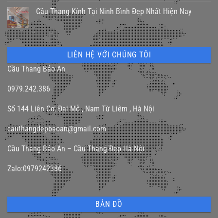
Cầu Thang Kính Tại Ninh Bình Đẹp Nhất Hiện Nay
LIÊN HỆ VỚI CHÚNG TÔI
Cầu Thang Bảo An
0979.242.386
Số 144 Liên Cơ, Đại Mỗ , Nam Từ Liêm , Hà Nội
cauthangdepbaoan@gmail.com
Cầu Thang Bảo An – Cầu Thang Đẹp Hà Nội
Zalo:0979242386
BẢN ĐỒ