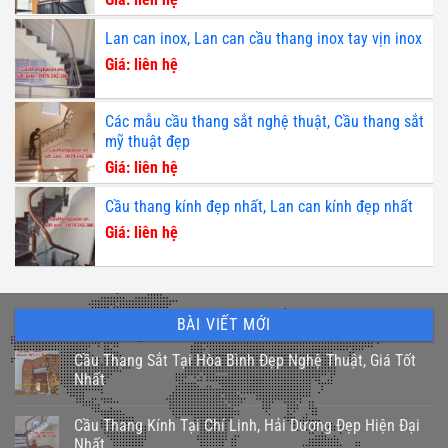
Lan can inox, Lan can cầu thang inox tay vịn inox
Giá: liên hệ
Các mẫu cầu thang sắt nghệ thuật, Cầu thang sắt
mỹ thuật đẹp
Giá: liên hệ
Cầu thang kính đẹp nhất, Lan can kính đẹp nhất
Giá: liên hệ
BÀI VIẾT MỚI
Cầu Thang Sắt Tại Hòa Bình Đẹp Nghệ Thuật, Giá Tốt
Nhất
Cầu Thang Kính Tại Chí Linh, Hải Dương Đẹp Hiện Đại
Nhất