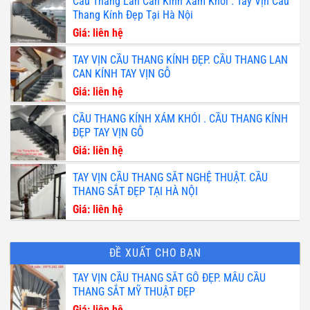
Cầu Thang Lan Can Kính Xám Khói . Tay Vịn Cầu
Thang Kính Đẹp Tại Hà Nội
Giá: liên hệ
TAY VỊN CẦU THANG KÍNH ĐẸP. CẦU THANG LAN
CAN KÍNH TAY VỊN GỖ
Giá: liên hệ
CẦU THANG KÍNH XÁM KHÓI . CẦU THANG KÍNH
ĐẸP TAY VỊN GỖ
Giá: liên hệ
TAY VỊN CẦU THANG SẮT NGHỆ THUẬT. CẦU
THANG SẮT ĐẸP TẠI HÀ NỘI
Giá: liên hệ
ĐỀ XUẤT CHO BẠN
TAY VỊN CẦU THANG SẮT GỖ ĐẸP. MẪU CẦU
THANG SẮT MỸ THUẬT ĐẸP
Giá: liên hệ