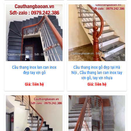
Cầu thang inox lan can inox
Cầu thang inox gỗ đẹp tại Hà
đẹp tay vịn gỗ
Nội , Cầu thang lan can inox tay
vịn gỗ, tay vịn nhựa
Giá: liên hệ
Giá: liên hệ