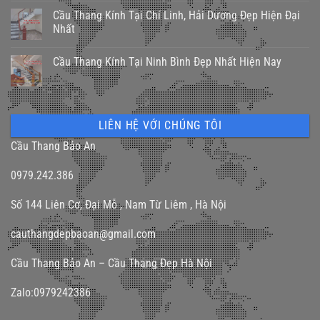
Cầu Thang Kính Tại Chí Linh, Hải Dương Đẹp Hiện Đại
Nhất
Cầu Thang Kính Tại Ninh Bình Đẹp Nhất Hiện Nay
LIÊN HỆ VỚI CHÚNG TÔI
Cầu Thang Bảo An
0979.242.386
Số 144 Liên Cơ, Đại Mỗ , Nam Từ Liêm , Hà Nội
cauthangdepbaoan@gmail.com
Cầu Thang Bảo An – Cầu Thang Đẹp Hà Nội
Zalo:0979242386