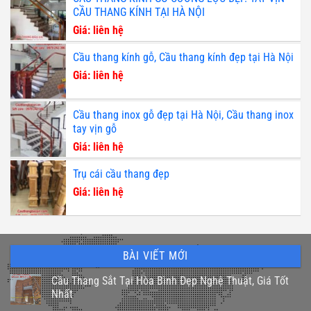
CẦU THANG KÍNH TẠI HÀ NỘI
Giá: liên hệ
Cầu thang kính gỗ, Cầu thang kính đẹp tại Hà Nội
Giá: liên hệ
Cầu thang inox gỗ đẹp tại Hà Nội, Cầu thang inox
tay vịn gỗ
Giá: liên hệ
Trụ cái cầu thang đẹp
Giá: liên hệ
BÀI VIẾT MỚI
Cầu Thang Sắt Tại Hòa Bình Đẹp Nghệ Thuật, Giá Tốt
Nhất