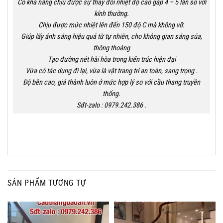
Có khả năng chịu được sự thay đổi nhiệt độ cao gấp 4 – 5 lần so với
kính thường.
Chịu được mức nhiệt lên đến 150 độ C mà không vỡ.
Giúp lấy ánh sáng hiệu quả từ tự nhiên, cho không gian sáng sủa,
thông thoáng
Tạo đường nét hài hòa trong kiến trúc hiện đại
Vừa có tác dụng đi lại, vừa là vật trang trí an toàn, sang trọng .
Độ bền cao, giá thành luôn ở mức hợp lý so với cầu thang truyền
thống.
Sđt-zalo : 0979.242.386 .
SẢN PHẨM TƯƠNG TỰ