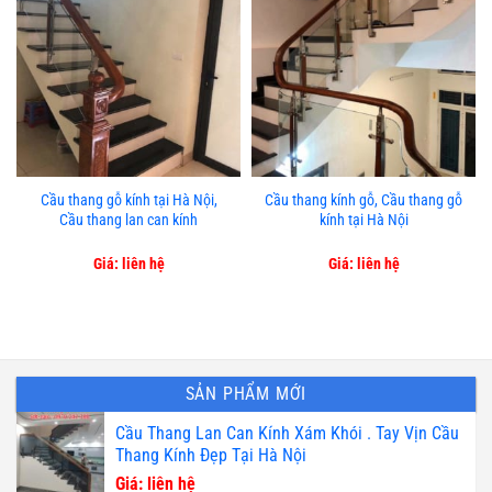
Cầu thang gỗ kính tại Hà Nội,
Cầu thang kính gỗ, Cầu thang gỗ
Cầu thang lan can kính
kính tại Hà Nội
Giá: liên hệ
Giá: liên hệ
SẢN PHẨM MỚI
Cầu Thang Lan Can Kính Xám Khói . Tay Vịn Cầu
Thang Kính Đẹp Tại Hà Nội
Giá: liên hệ