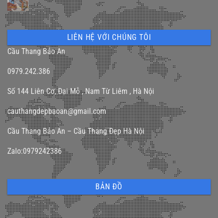
LIÊN HỆ VỚI CHÚNG TÔI
Cầu Thang Bảo An
0979.242.386
Số 144 Liên Cơ, Đại Mỗ , Nam Từ Liêm , Hà Nội
cauthangdepbaoan@gmail.com
Cầu Thang Bảo An – Cầu Thang Đẹp Hà Nội
Zalo:0979242386
BẢN ĐỒ