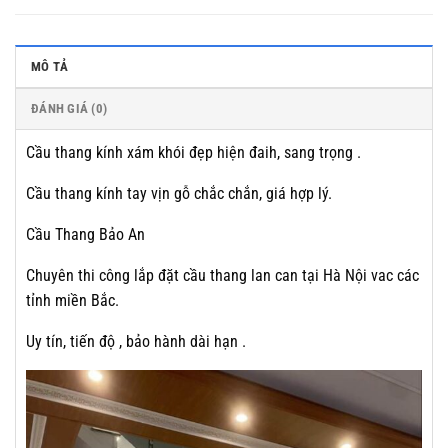
MÔ TẢ
ĐÁNH GIÁ (0)
Cầu thang kính xám khói đẹp hiện đaih, sang trọng .
Cầu thang kính tay vịn gỗ chắc chắn, giá hợp lý.
Cầu Thang Bảo An
Chuyên thi công lắp đặt cầu thang lan can tại Hà Nội vac các
tỉnh miền Bắc.
Uy tín, tiến độ , bảo hành dài hạn .