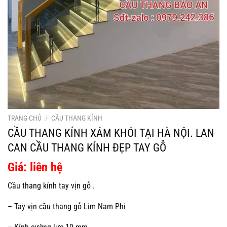
TRANG CHỦ
/
CẦU THANG KÍNH
CẦU THANG KÍNH XÁM KHÓI TẠI HÀ NỘI. LAN
CAN CẦU THANG KÍNH ĐẸP TAY GỖ
Giá: liên hệ
Cầu thang kính tay vịn gỗ .
– Tay vịn cầu thang gỗ Lim Nam Phi