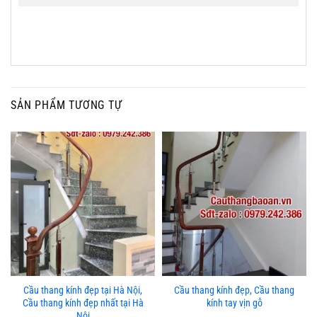
SẢN PHẨM TƯƠNG TỰ
Cầu thang kính đẹp tại Hà Nội,
Cầu thang kính đẹp, Cầu thang
Cầu thang kính đẹp nhất tại Hà
kính tay vịn gỗ
Nội