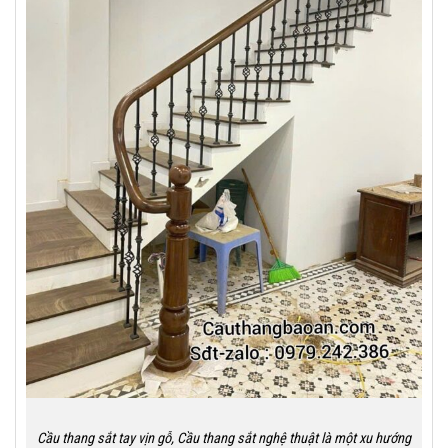
Cầu thang sắt tay vịn gỗ, Cầu thang sắt nghệ thuật là một xu hướng