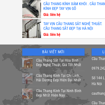
CẦU THANG KÍNH XÁM KHÓI . CẦU THA
KÍNH ĐẸP TAY VỊN GỖ
Giá: liên hệ
TAY VỊN CẦU THANG SẮT NGHỆ THUẬT.
CẦU THANG SẮT ĐẸP TẠI HÀ NỘI
Giá: liên hệ
BÀI VIẾT MỚI
L
Cầu Tha
Cầu Thang Sắt Tại Hòa Bình
Đẹp Nghệ Thuật, Giá Tốt Nhất
0979.24
Cầu Thang Kính Tại Chí Linh,
Số 144 L
Hải Dương Đẹp Hiện Đại Nhất
Hà Nội
Cầu Thang Kính Tại Ninh Bình
cauthan
Đẹp Nhất Hiện Nay
Cầu Tha