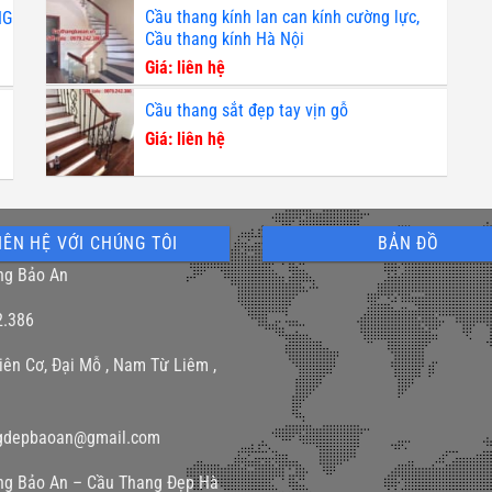
Cầu thang kính lan can kính cường lực,
NG
Cầu thang kính Hà Nội
Giá: liên hệ
Cầu thang sắt đẹp tay vịn gỗ
Giá: liên hệ
IÊN HỆ VỚI CHÚNG TÔI
BẢN ĐỒ
ng Bảo An
2.386
iên Cơ, Đại Mỗ , Nam Từ Liêm ,
gdepbaoan@gmail.com
ng Bảo An – Cầu Thang Đẹp Hà