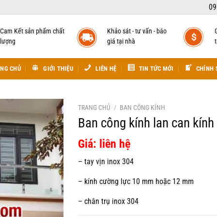
09
Cam Kết sản phẩm chất
Khảo sát - tư vấn - báo
lượng
giá tại nhà
t
NG CHỦ
GIỚI THIỆU
LIÊN HỆ
TIN TỨC MỚI
CHÍNH 
TRANG CHỦ
/
BAN CÔNG KÍNH
Ban công kính lan can kính
Giá: liên hệ
– tay vịn inox 304
– kính cường lực 10 mm hoặc 12 mm
– chân trụ inox 304