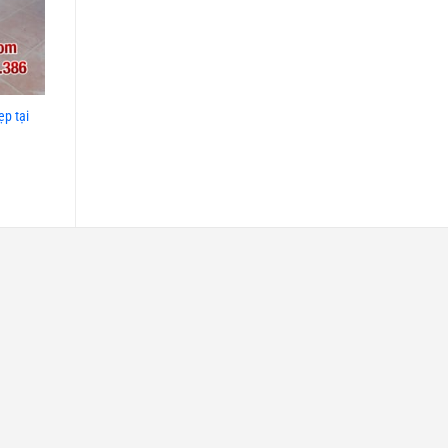
p tại
Cầu thang kính lan can kính
100 mẫu ban công kính đẹp nh
cường lực, Cầu thang kính Hà
Nội
Giá: liên hệ
Giá: liên hệ