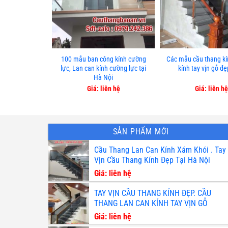
100 mẫu ban công kính cường
Các mẫu cầu thang kí
lực, Lan can kính cường lực tại
kính tay vịn gỗ đ
Hà Nội
Giá: liên hệ
Giá: liên hệ
SẢN PHẨM MỚI
Cầu Thang Lan Can Kính Xám Khói . Tay
Vịn Cầu Thang Kính Đẹp Tại Hà Nội
Giá: liên hệ
TAY VỊN CẦU THANG KÍNH ĐẸP. CẦU
THANG LAN CAN KÍNH TAY VỊN GỖ
Giá: liên hệ