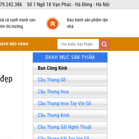
79.242.386
Số 1 Ngõ 18 Vạn Phúc - Hà Đông - Hà Nội
Giá cả cạnh tranh cao
Bảo hành sản phẩm tận
rên thị trường
nhà
Tìm
SÁCH BẢO HÀNH
kiếm:
DANH MỤC SẢN PHẨM
Ban Công Kính
 đẹp
Cầu Thang Gỗ
Cầu Thang Inox
Cầu Thang Inox Tay Vịn Gỗ
Cầu Thang Kính
Cầu Thang Sắt Nghệ Thuật
Cầu Thang Sắt Tay Vịn Gỗ