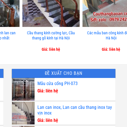
nh lan can
Cầu thang kính cường lực, Cầu
Các mẫu ban công kính đẹ
ẹp nhất
thang gỗ kính tại Hà Nội
Hà Nội
Giá: liên hệ
Giá: liên hệ
ĐỀ XUẤT CHO BẠN
Mẫu cửa cổng PH-073
Giá: liên hệ
Lan can inox, Lan can cầu thang inox tay
vịn inox
Giá: liên hệ