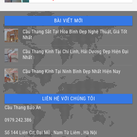
BÀI VIẾT MỚI
Cầu Thang Sắt Tại Hòa Bình Đẹp Nghệ Thuật, Giá Tốt
Nhất
Cầu Thang Kính Tại Chí Linh, Hải Dương Đẹp Hiện Đại
Nhất
Cầu Thang Kính Tại Ninh Bình Đẹp Nhất Hiện Nay
LIÊN HỆ VỚI CHÚNG TÔI
Cầu Thang Bảo An
0979.242.386
Số 144 Liên Cơ, Đại Mỗ , Nam Từ Liêm , Hà Nội