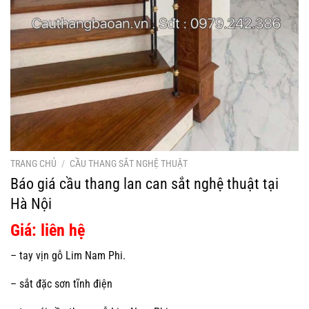
TRANG CHỦ
/
CẦU THANG SẮT NGHỆ THUẬT
Báo giá cầu thang lan can sắt nghệ thuật tại
Hà Nội
Giá: liên hệ
– tay vịn gỗ Lim Nam Phi.
– sắt đặc sơn tĩnh điện