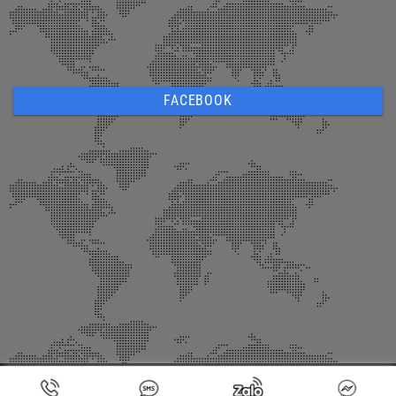
FACEBOOK
Copyright 2026 ©
Cầu Thang Bảo An - Cầu Thang Đẹp Hà Nội - Thiết Kế