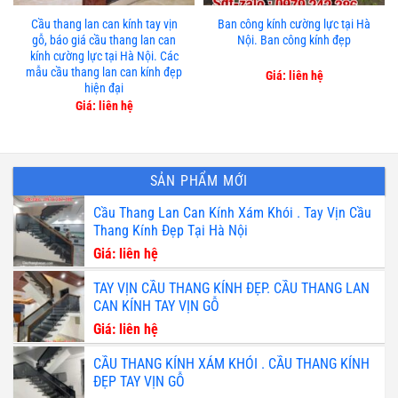
Cầu thang lan can kính tay vịn
Ban công kính cường lực tại Hà
gỗ, báo giá cầu thang lan can
Nội. Ban công kính đẹp
kính cường lực tại Hà Nội. Các
mẫu cầu thang lan can kính đẹp
Giá: liên hệ
hiện đại
Giá: liên hệ
SẢN PHẨM MỚI
Cầu Thang Lan Can Kính Xám Khói . Tay Vịn Cầu
Thang Kính Đẹp Tại Hà Nội
Giá: liên hệ
TAY VỊN CẦU THANG KÍNH ĐẸP. CẦU THANG LAN
CAN KÍNH TAY VỊN GỖ
Giá: liên hệ
CẦU THANG KÍNH XÁM KHÓI . CẦU THANG KÍNH
ĐẸP TAY VỊN GỖ