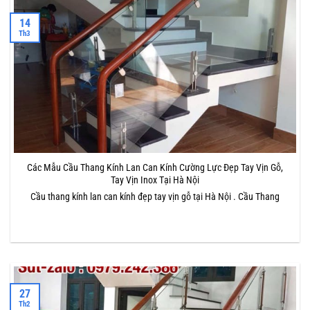
14
Th3
Các Mẫu Cầu Thang Kính Lan Can Kính Cường Lực Đẹp Tay Vịn Gỗ,
Tay Vịn Inox Tại Hà Nội
Cầu thang kính lan can kính đẹp tay vịn gỗ tại Hà Nội . Cầu Thang
27
Th2