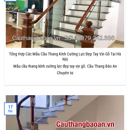
Tổng Hợp Các Mẫu Cầu Thang Kính Cường Lực Đẹp Tay Vịn Gỗ Tại Hà
Nội
Mẫu cầu thang kính cường lực đẹp tay vịn gỗ. Cầu Thang Bảo An
Chuyên tư
17
Th2