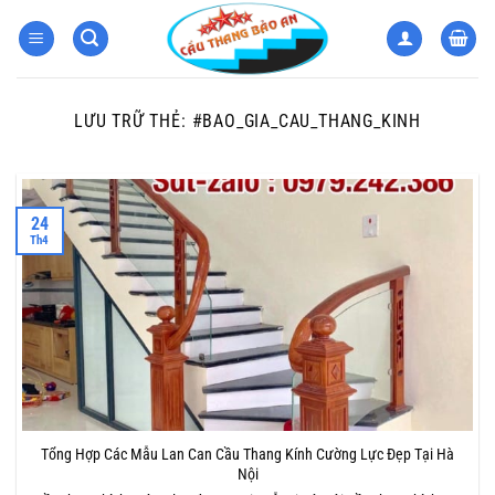
Bỏ
qua
nội
dung
LƯU TRỮ THẺ:
#BAO_GIA_CAU_THANG_KINH
24
Th4
Tổng Hợp Các Mẫu Lan Can Cầu Thang Kính Cường Lực Đẹp Tại Hà
Nội