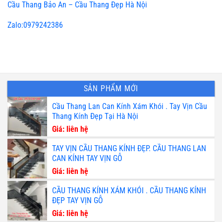
Cầu Thang Bảo An – Cầu Thang Đẹp Hà Nội
Zalo:0979242386
SẢN PHẨM MỚI
Cầu Thang Lan Can Kính Xám Khói . Tay Vịn Cầu
Thang Kính Đẹp Tại Hà Nội
Giá: liên hệ
TAY VỊN CẦU THANG KÍNH ĐẸP. CẦU THANG LAN
CAN KÍNH TAY VỊN GỖ
Giá: liên hệ
CẦU THANG KÍNH XÁM KHÓI . CẦU THANG KÍNH
ĐẸP TAY VỊN GỖ
Giá: liên hệ