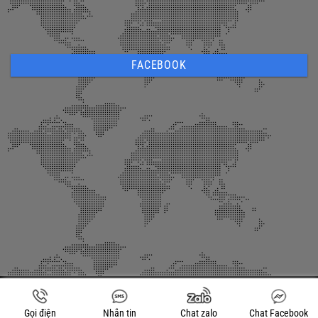
FACEBOOK
Copyright 2026 ©
Cầu Thang Bảo An - Cầu Thang Đẹp Hà Nội - Thiết Kế
Bởi:
MANHAN.VN
Gọi điện
Nhắn tin
Chat zalo
Chat Facebook