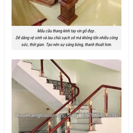
Mẫu cầu thang kính tay vịn gỗ đẹp .
Dễ dàng vệ sinh và lau chùi sạch sẽ mà không tốn nhiều công
sức, thời gian. Tạo nên sự sáng bóng, thanh thoát hơn.