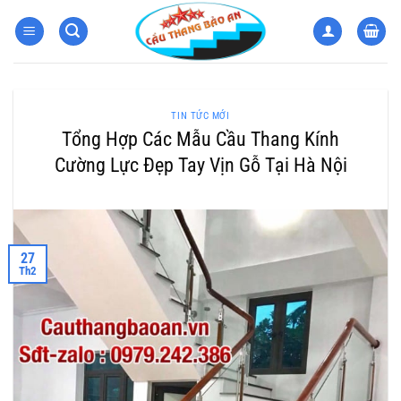
Bỏ
qua
nội
dung
TIN TỨC MỚI
Tổng Hợp Các Mẫu Cầu Thang Kính
Cường Lực Đẹp Tay Vịn Gỗ Tại Hà Nội
27
Th2