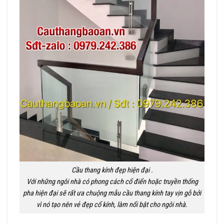
Cầu thang kính đẹp hiện đại .
Với những ngôi nhà có phong cách cổ điển hoặc truyền thống
pha hiện đại sẽ rất ưa chuộng mẫu cầu thang kính tay vịn gỗ bởi
vì nó tạo nên vẻ đẹp cổ kính, làm nổi bật cho ngôi nhà.