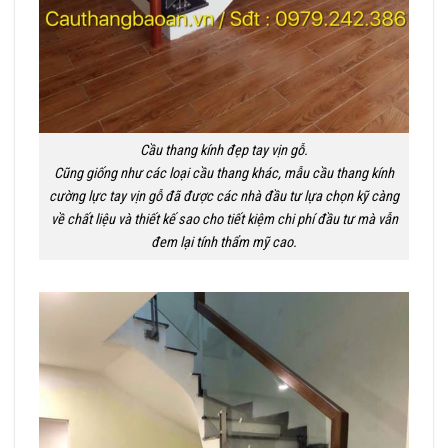
Cầu thang kính đẹp tay vịn gỗ.
Cũng giống như các loại cầu thang khác, mẫu cầu thang kính
cường lực tay vịn gỗ đã được các nhà đầu tư lựa chọn kỹ càng
về chất liệu và thiết kế sao cho tiết kiệm chi phí đầu tư mà vẫn
đem lại tính thẩm mỹ cao.