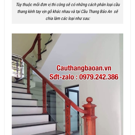
Tùy thuộc mỗi đơn vị thi công sẽ có những cách phân loại cầu
thang kính tay vịn gỗ khác nhau và tại Cầu Thang Bảo An sẽ
chia làm các loại như sau: