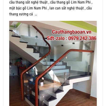
cầu thang sắt nghệ thuật , cầu thang gỗ Lim Nam Phi ,
mặt bậc gỗ Lim Nam Phi , lan can sắt nghệ thuật , cầu
thang xương cá …