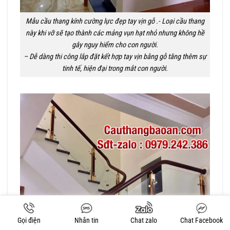
Mẫu cầu thang kính cường lực đẹp tay vịn gỗ .- Loại cầu thang
này khi vỡ sẽ tạo thành các mảng vụn hạt nhỏ nhưng không hề
gây nguy hiểm cho con người.
– Dễ dàng thi công lắp đặt kết hợp tay vịn bằng gỗ tăng thêm sự
tinh tế, hiện đại trong mắt con người.
Gọi điện
Nhắn tin
Chat zalo
Chat Facebook