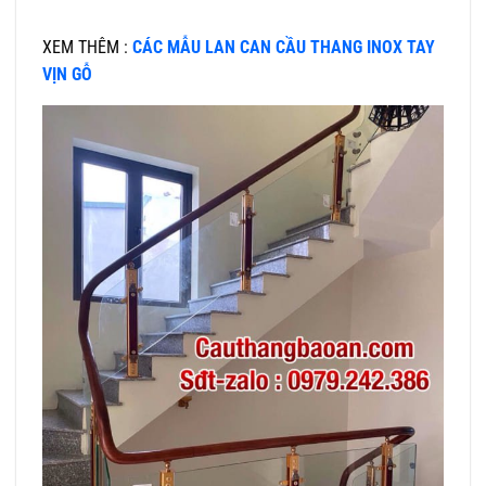
XEM THÊM :
CÁC MẪU LAN CAN CẦU THANG INOX TAY
VỊN GỖ