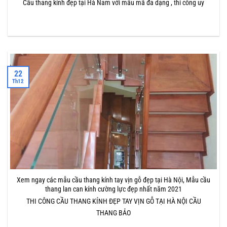
Cầu thang kính đẹp tại Hà Nam với mẫu mã đa dạng , thi công uy
22
Th12
Xem ngay các mẫu cầu thang kính tay vịn gỗ đẹp tại Hà Nội, Mẫu cầu
thang lan can kính cường lực đẹp nhất năm 2021
THI CÔNG CẦU THANG KÍNH ĐẸP TAY VỊN GỖ TẠI HÀ NỘI CẦU
THANG BẢO