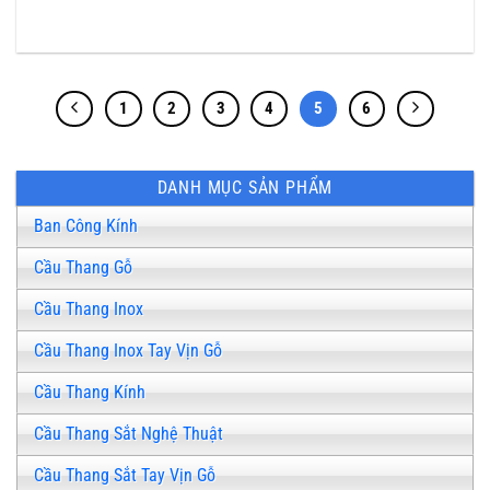
1
2
3
4
5
6
DANH MỤC SẢN PHẨM
Ban Công Kính
Cầu Thang Gỗ
Cầu Thang Inox
Cầu Thang Inox Tay Vịn Gỗ
Cầu Thang Kính
Cầu Thang Sắt Nghệ Thuật
Cầu Thang Sắt Tay Vịn Gỗ