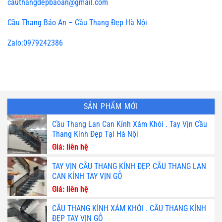
cauthangdepbaoan@gmail.com
Cầu Thang Bảo An – Cầu Thang Đẹp Hà Nội
Zalo:0979242386
SẢN PHẨM MỚI
Cầu Thang Lan Can Kính Xám Khói . Tay Vịn Cầu
Thang Kính Đẹp Tại Hà Nội
Giá: liên hệ
TAY VỊN CẦU THANG KÍNH ĐẸP. CẦU THANG LAN
CAN KÍNH TAY VỊN GỖ
Giá: liên hệ
CẦU THANG KÍNH XÁM KHÓI . CẦU THANG KÍNH
ĐẸP TAY VỊN GỖ