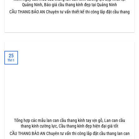
Quảng Ninh, Báo giá cầu thang kính đẹp tại Quảng Ninh
CẦU THANG BẢO AN Chuyên tư vấn thiết kế thi công lắp đặt cầu thang
25
Th11
Tổng hợp các mẫu lan can cầu thang kính tay vịn gỗ, Lan can cầu
thang kính cường lực, Cầu thang kính đẹp hiện đại giá tốt
CẦU THANG BẢO AN Chuyên tư vấn thi công lắp đặt cầu thang lan can