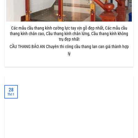
Các mẫu cầu thang kính cường lực tay vịn gỗ đẹp nhất, Các mẫu cầu
thang kính chân cao, Cầu thang kính chân lửng, Cầu thang kính không
trụ đẹp nhất
CẦU THANG BẢO AN Chuyên thi công cầu thang lan can giá thành hợp
lý
28
Th11