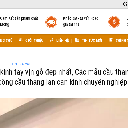
09
Cam Kết sản phẩm chất
Khảo sát - tư vấn - báo
lượng
giá tại nhà
t
NG CHỦ
GIỚI THIỆU
LIÊN HỆ
TIN TỨC MỚI
CHÍNH 
TIN TỨC MỚI
ính tay vịn gỗ đẹp nhất, Các mẫu cầu tha
 công cầu thang lan can kính chuyên nghiệp