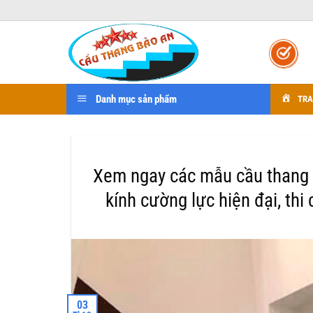
Bỏ
qua
nội
dung
Danh mục sản phẩm
TRA
Xem ngay các mẫu cầu thang k
kính cường lực hiện đại, thi
03