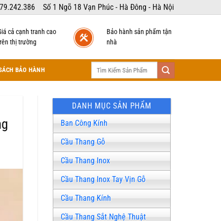
79.242.386
Số 1 Ngõ 18 Vạn Phúc - Hà Đông - Hà Nội
Giá cả cạnh tranh cao
Bảo hành sản phẩm tận
rên thị trường
nhà
Tìm
SÁCH BẢO HÀNH
kiếm:
DANH MỤC SẢN PHẨM
ng
Ban Công Kính
Cầu Thang Gỗ
Cầu Thang Inox
Cầu Thang Inox Tay Vịn Gỗ
Cầu Thang Kính
Cầu Thang Sắt Nghệ Thuật