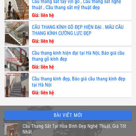
Cầu thang sắt tay vịn gỗ , Cầu thang sắt nghệ
thuật , Cầu thang sắt mỹ thuật đẹp
Giá: liên hệ
CẦU THANG KÍNH GỖ ĐẸP HIỆN ĐẠI . MẪU CẦU
THANG KÍNH CƯỜNG LỰC ĐẸP
Giá: liên hệ
Cầu thang kính hiện đại tại Hà Nội, Báo giá cầu
thang gỗ kính đẹp
Giá: liên hệ
Cầu thang kính đẹp, Báo giá cầu thang kính đẹp
tại Hà Nội
Giá: liên hệ
BÀI VIẾT MỚI
Cầu Thang Sắt Tại Hòa Bình Đẹp Nghệ Thuật, Giá Tốt
Nhất