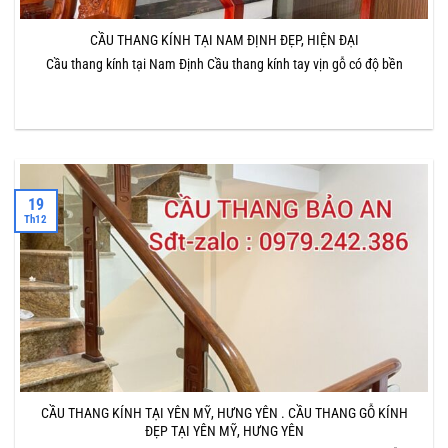
CẦU THANG KÍNH TẠI NAM ĐỊNH ĐẸP, HIỆN ĐẠI
Cầu thang kính tại Nam Định Cầu thang kính tay vịn gỗ có độ bền
19
Th12
CẦU THANG KÍNH TẠI YÊN MỸ, HƯNG YÊN . CẦU THANG GỖ KÍNH
ĐẸP TẠI YÊN MỸ, HƯNG YÊN