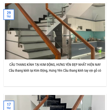
29
Th2
CẦU THANG KÍNH TẠI KIM ĐỘNG, HƯNG YÊN ĐẸP NHẤT HIỆN NAY
Cầu thang kính tại Kim Động, Hưng Yên Cầu thang kính tay vịn gỗ có
17
Th2