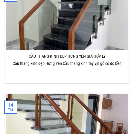
CẦU THANG KÍNH ĐẸP HƯNG YÊN GIÁ HỢP LÝ
Cầu thang kính đẹp Hưng Yên Cầu thang kính tay vịn gỗ có độ bền
14
Th2