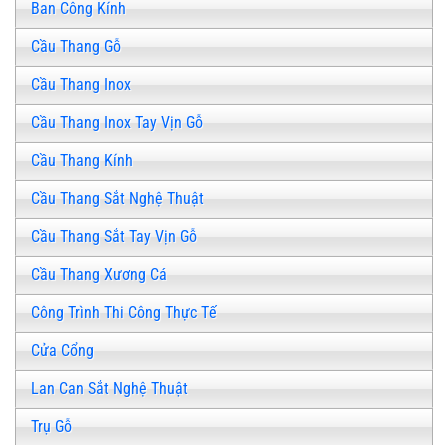
Ban Công Kính
Cầu Thang Gỗ
Cầu Thang Inox
Cầu Thang Inox Tay Vịn Gỗ
Cầu Thang Kính
Cầu Thang Sắt Nghệ Thuật
Cầu Thang Sắt Tay Vịn Gỗ
Cầu Thang Xương Cá
Công Trình Thi Công Thực Tế
Cửa Cổng
Lan Can Sắt Nghệ Thuật
Trụ Gỗ