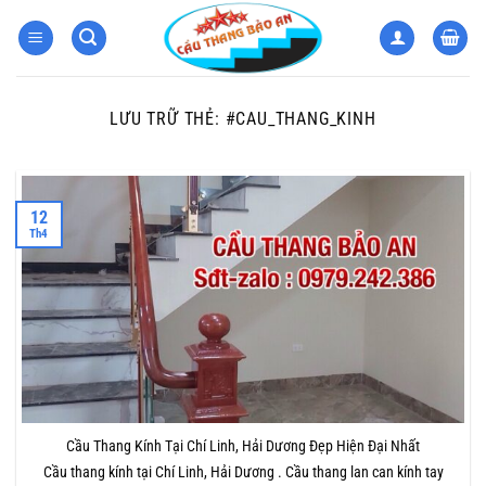
Bỏ
qua
nội
dung
LƯU TRỮ THẺ:
#CAU_THANG_KINH
12
Th4
Cầu Thang Kính Tại Chí Linh, Hải Dương Đẹp Hiện Đại Nhất
Cầu thang kính tại Chí Linh, Hải Dương . Cầu thang lan can kính tay