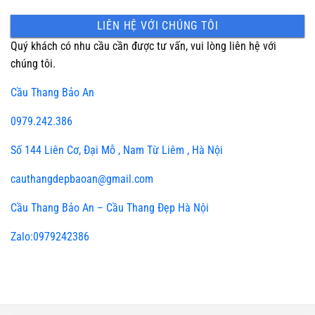
LIÊN HỆ VỚI CHÚNG TÔI
Quý khách có nhu cầu cần được tư vấn, vui lòng liên hệ với
chúng tôi.
Cầu Thang Bảo An
0979.242.386
Số 144 Liên Cơ, Đại Mỗ , Nam Từ Liêm , Hà Nội
cauthangdepbaoan@gmail.com
Cầu Thang Bảo An – Cầu Thang Đẹp Hà Nội
Zalo:0979242386