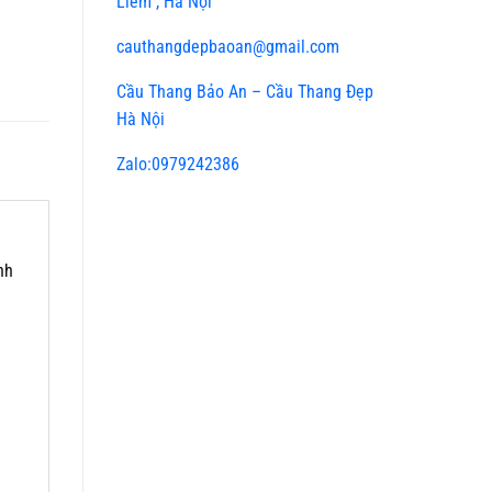
Liêm , Hà Nội
cauthangdepbaoan@gmail.com
Cầu Thang Bảo An – Cầu Thang Đẹp
Hà Nội
Zalo:0979242386
nh