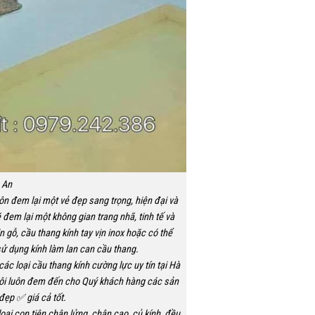
 An
ôn đem lại một vẻ đẹp sang trọng, hiện đại và
đem lại một không gian trang nhã, tinh tế và
n gỗ, cầu thang kính tay vịn inox hoặc có thể
 sử dụng kính làm lan can cầu thang.
c loại cầu thang kính cường lực uy tín tại Hà
 tôi luôn đem đến cho Quý khách hàng các sản
ẹp ✅ giá cả tốt.
oại con tiện chân lửng, chân cao, củ kính, đều