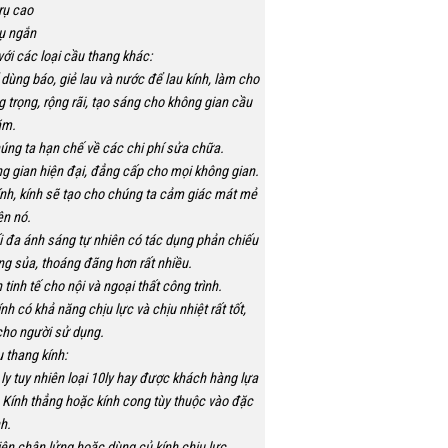
rụ cao
rụ ngắn
ới các loại cầu thang khác:
hể dùng báo, giẻ lau và nước để lau kính, làm cho
 trọng, rộng rãi, tạo sáng cho không gian cầu
ăm.
úng ta hạn chế về các chi phí sửa chữa.
g gian hiện đại, đẳng cấp cho mọi không gian.
nh, kính sẽ tạo cho chúng ta cảm giác mát mẻ
ên nó.
ối đa ánh sáng tự nhiên có tác dụng phản chiếu
g sủa, thoáng đãng hơn rất nhiều.
inh tế cho nội và ngoại thất công trình.
 có khả năng chịu lực và chịu nhiệt rất tốt,
cho người sử dụng.
u thang kính:
 ly tuy nhiên loại 10ly hay được khách hàng lựa
 Kính thẳng hoặc kính cong tùy thuộc vào đặc
h.
tiện chân lửng hoặc dùng củ kính chịu lực.