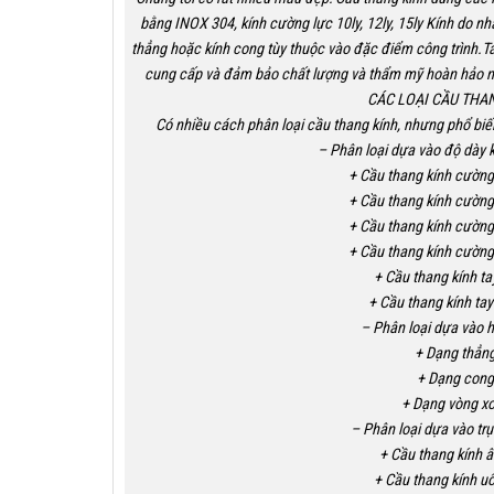
bằng INOX 304, kính cường lực 10ly, 12ly, 15ly Kính do n
thẳng hoặc kính cong tùy thuộc vào đặc điểm công trình.Tay
cung cấp và đảm bảo chất lượng và thẩm mỹ hoàn hảo nh
CÁC LOẠI CẦU THA
Có nhiều cách phân loại cầu thang kính, nhưng phổ biến
– Phân loại dựa vào độ dày k
+ Cầu thang kính cườn
+ Cầu thang kính cườn
+ Cầu thang kính cườn
+ Cầu thang kính cườn
+ Cầu thang kính ta
+ Cầu thang kính tay
– Phân loại dựa vào h
+ Dạng thẳn
+ Dạng cong
+ Dạng vòng x
– Phân loại dựa vào trụ
+ Cầu thang kính 
+ Cầu thang kính u