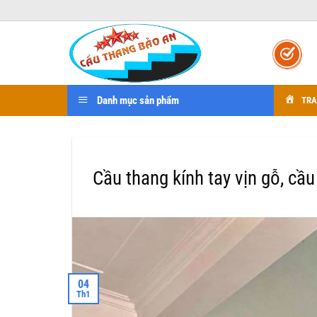
Bỏ
qua
nội
dung
Danh mục sản phẩm
TRA
Cầu thang kính tay vịn gỗ, cầ
04
Th1