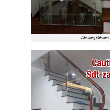
Cầu thang kính chân 