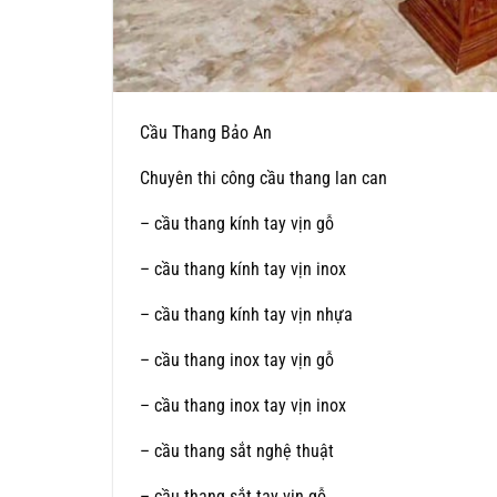
Cầu Thang Bảo An
Chuyên thi công cầu thang lan can
– cầu thang kính tay vịn gỗ
– cầu thang kính tay vịn inox
– cầu thang kính tay vịn nhựa
– cầu thang inox tay vịn gỗ
– cầu thang inox tay vịn inox
– cầu thang sắt nghệ thuật
– cầu thang sắt tay vịn gỗ