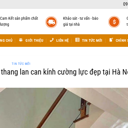
09
Cam Kết sản phẩm chất
Khảo sát - tư vấn - báo
lượng
giá tại nhà
t
NG CHỦ
GIỚI THIỆU
LIÊN HỆ
TIN TỨC MỚI
CHÍNH 
TIN TỨC MỚI
u thang lan can kính cường lực đẹp tại Hà N