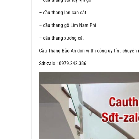
– cầu thang lan can sắt
– cầu thang gỗ Lim Nam Phi
– cầu thang xương cá.
Cầu Thang Bảo An đơn vị thi công uy tín , chuyên 
Sđt-zalo : 0979.242.386