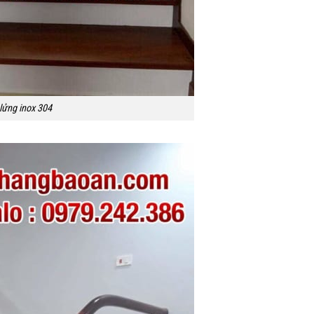
lửng inox 304