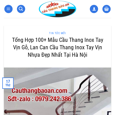
Bỏ
qua
nội
dung
TIN TỨC MỚI
Tổng Hợp 100+ Mẫu Cầu Thang Inox Tay
Vịn Gỗ, Lan Can Cầu Thang Inox Tay Vịn
Nhựa Đẹp Nhất Tại Hà Nội
17
Th2