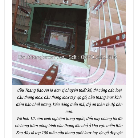
Cầu Thang Bảo An là đơn vị chuyên thiết kế, thi công các loại
cầu thang inox, cầu thang inox tay vịn gỗ, cầu thang inox kính
đảm bảo chất lượng, kiểu dáng mẫu mã, độ an toàn và độ bền
cao.
Với hơn 10 năm kinh nghiệm trong nghề, đến nay chúng tôi đã
có hàng trăm công trình cầu thang lớn nhỏ ở khu vực miền Bắc.
Sau đây là top 100 mẫu cầu thang suốt inox tay vịn gỗ đẹp giá