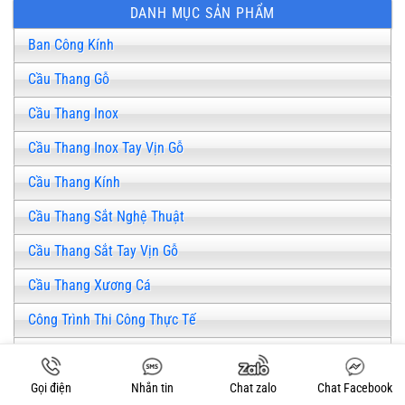
DANH MỤC SẢN PHẨM
Ban Công Kính
Cầu Thang Gỗ
Cầu Thang Inox
Cầu Thang Inox Tay Vịn Gỗ
Cầu Thang Kính
Cầu Thang Sắt Nghệ Thuật
Cầu Thang Sắt Tay Vịn Gỗ
Cầu Thang Xương Cá
Công Trình Thi Công Thực Tế
Cửa Cổng
Lan Can Sắt Nghệ Thuật
Gọi điện
Nhắn tin
Chat zalo
Chat Facebook