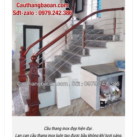
Cầu thang inox đẹp hiện đại .
Lan can cầu thang inox luôn tạo được bầu không khí tươi sáng,