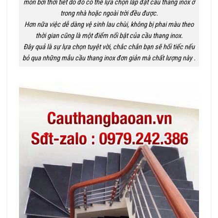
mòn bởi thời tiết do đó có thể lựa chọn lắp đặt cầu thang inox ở
trong nhà hoặc ngoài trời đều được.
Hơn nữa việc dễ dàng vệ sinh lau chùi, không bị phai màu theo
thời gian cũng là một điểm nổi bật của cầu thang inox.
Đây quả là sự lựa chọn tuyệt vời, chắc chắn bạn sẽ hối tiếc nếu
bỏ qua những mẫu cầu thang inox đơn giản mà chất lượng này .