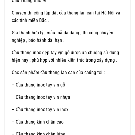
Cầu Thang Bảo An
Chuyên thi công lắp đặt cầu thang lan can tại Hà Nội và
các tỉnh miền Bắc .
Giá thành hợp lý , mẫu mã đa dạng , thi công chuyên
nghiệp , bảo hành dài hạn .
Cầu thang inox đẹp tay vịn gỗ được ưa chuộng sử dụng
hiện nay , phù hợp với nhiều kiến trúc trong xây dựng .
Các sản phẩm cầu thang lan can của chúng tôi :
– Cầu thang inox tay vịn gỗ
– Cầu thang inox tay vịn nhựa
– Cầu thang inox tay vịn inox
– Cầu thang kính chân cao
– Cầu thang kính chân lửng