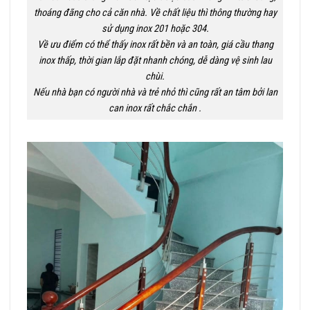
thoáng đãng cho cả căn nhà. Về chất liệu thì thông thường hay
sử dụng inox 201 hoặc 304.
Về ưu điểm có thể thấy inox rất bền và an toàn, giá cầu thang
inox thấp, thời gian lắp đặt nhanh chóng, dễ dàng vệ sinh lau
chùi.
Nếu nhà bạn có người nhà và trẻ nhỏ thì cũng rất an tâm bởi lan
can inox rất chắc chắn .