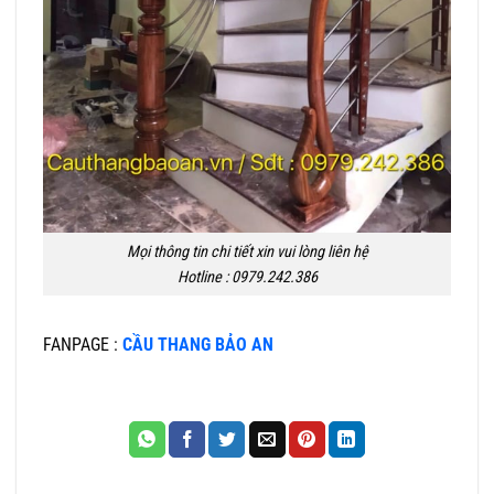
Mọi thông tin chi tiết xin vui lòng liên hệ
Hotline : 0979.242.386
FANPAGE :
CẦU THANG BẢO AN