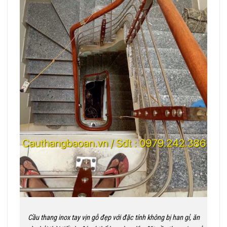
Cầu thang inox tay vịn gỗ đẹp với đặc tính không bị han gỉ, ăn