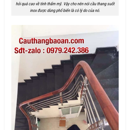
hỏi quá cao về tính thẩm mỹ. Vậy cho nên nói cầu thang suốt
inox được dùng phổ biến là có lý do của nó.