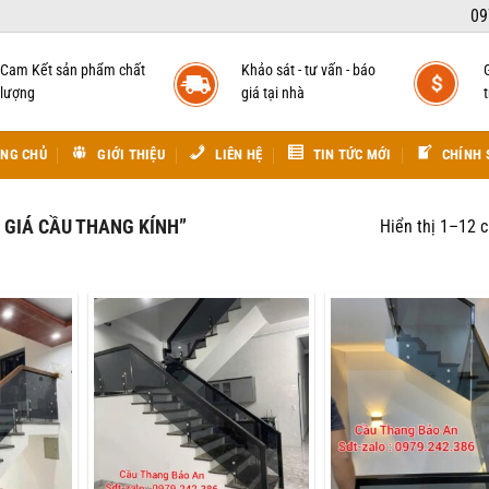
09
Cam Kết sản phẩm chất
Khảo sát - tư vấn - báo
lượng
giá tại nhà
t
NG CHỦ
GIỚI THIỆU
LIÊN HỆ
TIN TỨC MỚI
CHÍNH 
GIÁ CẦU THANG KÍNH”
Hiển thị 1–12 