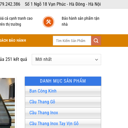
79.242.386
Số 1 Ngõ 18 Vạn Phúc - Hà Đông - Hà Nội
Giá cả cạnh tranh cao
Bảo hành sản phẩm tận
rên thị trường
nhà
Tìm
SÁCH BẢO HÀNH
kiếm:
Được
của 251 kết quả
sắp
xếp
theo
DANH MỤC SẢN PHẨM
mới
Ban Công Kính
nhất
Cầu Thang Gỗ
Cầu Thang Inox
Cầu Thang Inox Tay Vịn Gỗ