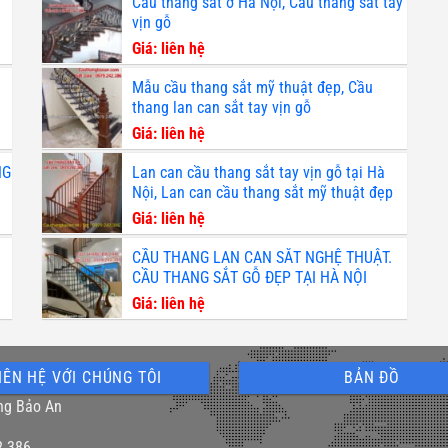
Cầu thang sắt ở Hà Nội, Cầu thang sắt tay
vịn gỗ
Giá: liên hệ
Mẫu cầu thang sắt mỹ thuật đẹp, Cầu
thang lan can sắt tay vịn gỗ
Giá: liên hệ
NG
Lan can cầu thang sắt tay vịn gỗ tại Hà
Nội, Lan can cầu thang sắt mỹ thuật đẹp
Giá: liên hệ
CẦU THANG LAN CAN SẮT NGHỆ THUẬT.
CẦU THANG SẮT GỖ ĐẸP TẠI HÀ NỘI
Giá: liên hệ
IÊN HỆ VỚI CHÚNG TÔI
BẢN ĐỒ
ng Bảo An
2.386