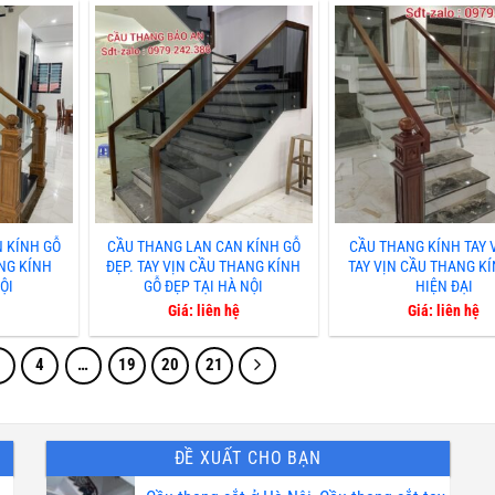
 KÍNH GỖ
CẦU THANG LAN CAN KÍNH GỖ
CẦU THANG KÍNH TAY V
NG KÍNH
ĐẸP. TAY VỊN CẦU THANG KÍNH
TAY VỊN CẦU THANG K
ỘI
GỖ ĐẸP TẠI HÀ NỘI
HIỆN ĐẠI
Giá: liên hệ
Giá: liên hệ
3
4
…
19
20
21
ĐỀ XUẤT CHO BẠN