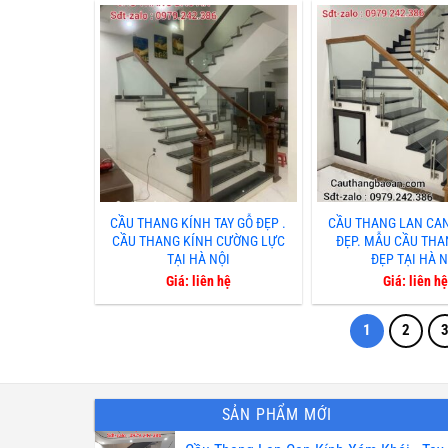
CẦU THANG KÍNH TAY GỖ ĐẸP .
CẦU THANG LAN CAN
CẦU THANG KÍNH CƯỜNG LỰC
ĐẸP. MẪU CẦU THA
TẠI HÀ NỘI
ĐẸP TẠI HÀ N
Giá: liên hệ
Giá: liên hệ
1
2
SẢN PHẨM MỚI