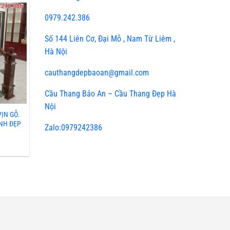
0979.242.386
Số 144 Liên Cơ, Đại Mỗ , Nam Từ Liêm ,
Hà Nội
cauthangdepbaoan@gmail.com
Cầu Thang Bảo An – Cầu Thang Đẹp Hà
Nội
ỊN GỖ.
ÍNH ĐẸP
Zalo:0979242386