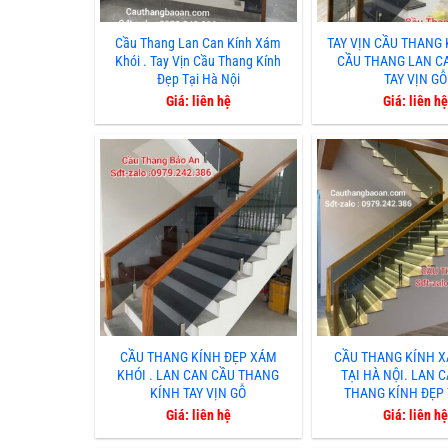
Cầu Thang Lan Can Kính Xám
TAY VỊN CẦU THANG 
Khói . Tay Vịn Cầu Thang Kính
CẦU THANG LAN C
Đẹp Tại Hà Nội
TAY VỊN GỖ
Giá: liên hệ
Giá: liên hệ
CẦU THANG KÍNH ĐẸP XÁM
CẦU THANG KÍNH X
KHÓI . LAN CAN CẦU THANG
TẠI HÀ NỘI. LAN 
KÍNH TAY VỊN GỖ
THANG KÍNH ĐẸP 
Giá: liên hệ
Giá: liên hệ