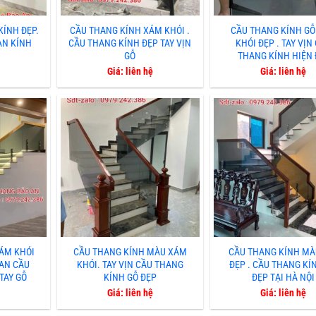
KÍNH ĐẸP.
CẦU THANG KÍNH XÁM KHÓI .
CẦU THANG KÍNH G
AN KÍNH
CẦU THANG KÍNH ĐẸP TAY VỊN
KHÓI ĐẸP . TAY VỊN
GỖ
THANG KÍNH HIỆN 
Giá: liên hệ
Giá: liên hệ
ÁM KHÓI
CẦU THANG KÍNH MÀU XÁM
CẦU THANG KÍNH MÀ
CAN CẦU
KHÓI. TAY VỊN CẦU THANG
ĐẸP . CẦU THANG KÍ
TAY GỖ
KÍNH GỖ ĐẸP
ĐẸP TẠI HÀ NỘI
Giá: liên hệ
Giá: liên hệ