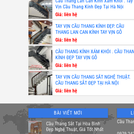
Cầu Thang Lan Can Kính Xám Khói . Tay
Vịn Cầu Thang Kính Đẹp Tại Hà Nội
Giá: liên hệ
TAY VỊN CẦU THANG KÍNH ĐẸP. CẦU
THANG LAN CAN KÍNH TAY VỊN GỖ
Giá: liên hệ
CẦU THANG KÍNH XÁM KHÓI . CẦU THA
KÍNH ĐẸP TAY VỊN GỖ
Giá: liên hệ
TAY VỊN CẦU THANG SẮT NGHỆ THUẬT.
CẦU THANG SẮT ĐẸP TẠI HÀ NỘI
Giá: liên hệ
BÀI VIẾT MỚI
L
Cầu Tha
Cầu Thang Sắt Tại Hòa Bình
Đẹp Nghệ Thuật, Giá Tốt Nhất
0979.24