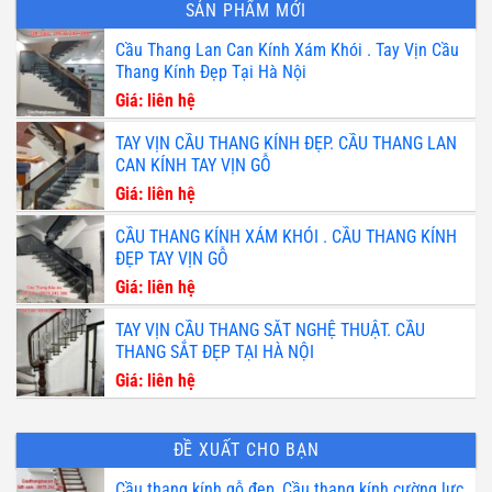
SẢN PHẨM MỚI
Cầu Thang Lan Can Kính Xám Khói . Tay Vịn Cầu
Thang Kính Đẹp Tại Hà Nội
Giá: liên hệ
TAY VỊN CẦU THANG KÍNH ĐẸP. CẦU THANG LAN
CAN KÍNH TAY VỊN GỖ
Giá: liên hệ
CẦU THANG KÍNH XÁM KHÓI . CẦU THANG KÍNH
ĐẸP TAY VỊN GỖ
Giá: liên hệ
TAY VỊN CẦU THANG SẮT NGHỆ THUẬT. CẦU
THANG SẮT ĐẸP TẠI HÀ NỘI
Giá: liên hệ
ĐỀ XUẤT CHO BẠN
Cầu thang kính gỗ đẹp, Cầu thang kính cường lực