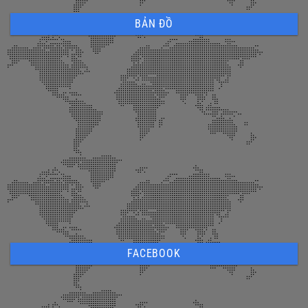
BẢN ĐỒ
FACEBOOK