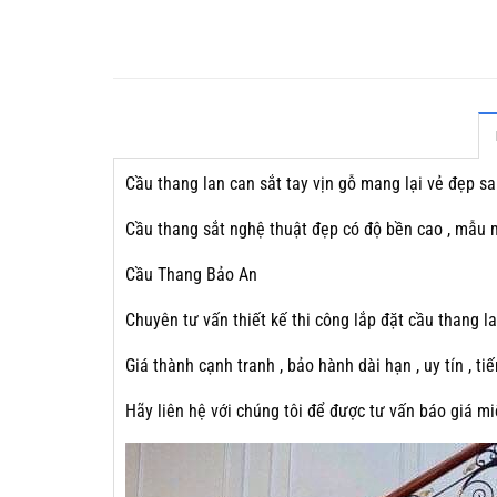
Cầu thang lan can sắt tay vịn gỗ mang lại vẻ đẹp sa
Cầu thang sắt nghệ thuật đẹp có độ bền cao , mẫu 
Cầu Thang Bảo An
Chuyên tư vấn thiết kế thi công lắp đặt cầu thang la
Giá thành cạnh tranh , bảo hành dài hạn , uy tín , tiế
Hãy liên hệ với chúng tôi để được tư vấn báo giá mi