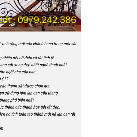
ột xu hướng mới của khách hàng trong một vài
.
hiều nét cổ điển và rất tinh tế.
ang sắt song đẹp nhất,nghệ thuật nhất .
cho ngồi nhà của bạn.
 Gì ?
 các thanh sắt được chọn lựa.
an sử dụng làm lan can cầu thang.
thang phổ biến nhất.
c thành các thanh họa tiết rất đẹp.
ch có tính toán tạo thành một hệ lan can rất
ểm