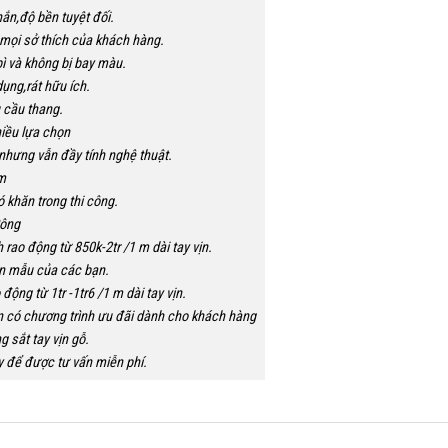
hắn,độ bền tuyệt đối.
ọi sở thích của khách hàng.
bì và không bị bay màu.
dụng,rát hữu ích.
 cầu thang.
hiều lựa chọn
nhưng vẫn đầy tính nghệ thuật.
m
 khăn trong thi công.
Công
 rao động từ 850k-2tr /1 m dài tay vịn.
ọn mẫu của các bạn.
động từ 1tr -1tr6 /1 m dài tay vịn.
n có chương trình ưu đãi dành cho khách hàng
 sắt tay vịn gỗ.
y để được tư vấn miễn phí.