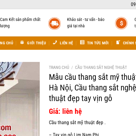
09
Cam Kết sản phẩm chất
Khảo sát - tư vấn - báo
lượng
giá tại nhà
t
NG CHỦ
GIỚI THIỆU
LIÊN HỆ
TIN TỨC MỚI
CHÍNH 
TRANG CHỦ
/
CẦU THANG SẮT NGHỆ THUẬT
Mẫu cầu thang sắt mỹ thuật
Hà Nội, Cầu thang sắt ngh
thuật đẹp tay vịn gỗ
Giá: liên hệ
Cầu thang sắt mỹ thuật đẹp .
– Tay vịn gỗ Lim Nam Phi .