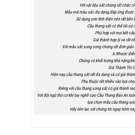
Với vật liệu sắt chúng rất chắc c
Mẫu mã màu sắc đa dạng,đáp ứng được m
Sử dụng sơn tĩnh điện nên rất bền 
Cầu thang sắt có thể tái sử 
Phù hợp với mọi kết cấu
Giá thành hợp lý và rất n
Với mẫu sắt song song chúng rất đơn giản 
b.Nhược điể
Chúng có khối lượng khá nặng,khó
Giá Thành Thi 
Hiện nay cầu thang sắt rất đa dạng và có giá thành
Phụ thuộc rất nhiều vào lựa ch
Riêng với cầu thang song sắt có giá thành rao 
Với đội ngũ thợ cơ khí tay nghề cao Cầu Thang Bảo An luô
lựa chọn mẫu cầu thang song
Hãy liên lạc với chúng tôi ngay hôm na