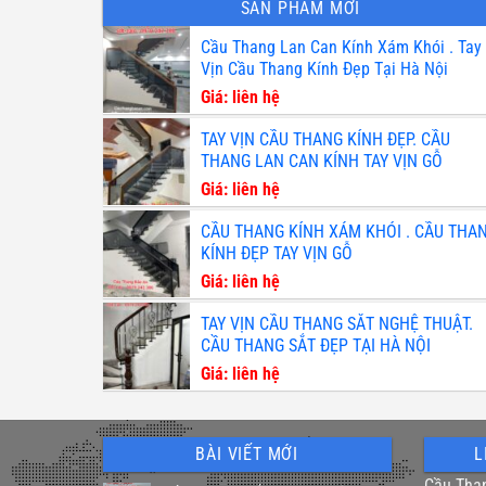
SẢN PHẨM MỚI
Cầu Thang Lan Can Kính Xám Khói . Tay
Vịn Cầu Thang Kính Đẹp Tại Hà Nội
Giá: liên hệ
TAY VỊN CẦU THANG KÍNH ĐẸP. CẦU
THANG LAN CAN KÍNH TAY VỊN GỖ
Giá: liên hệ
CẦU THANG KÍNH XÁM KHÓI . CẦU THA
KÍNH ĐẸP TAY VỊN GỖ
Giá: liên hệ
TAY VỊN CẦU THANG SẮT NGHỆ THUẬT.
CẦU THANG SẮT ĐẸP TẠI HÀ NỘI
Giá: liên hệ
BÀI VIẾT MỚI
L
Cầu Tha