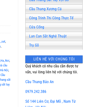
Cầu Thang Xương Cá
Công Trình Thi Công Thực Tế
Cửa Cổng
Lan Can Sắt Nghệ Thuật
_sat
,
Trụ Gỗ
o
,
LIÊN HỆ VỚI CHÚNG TÔI
_Ha_Noi
,
iá cầu
Quý khách có nhu cầu cần được tư
 Hà Nội
,
vấn, vui lòng liên hệ với chúng tôi.
,
Cầu
thang sắt
Cầu Thang Bảo An
 sắt tay
0979.242.386
Số 144 Liên Cơ, Đại Mỗ , Nam Từ