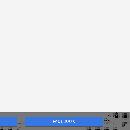
FACEBOOK