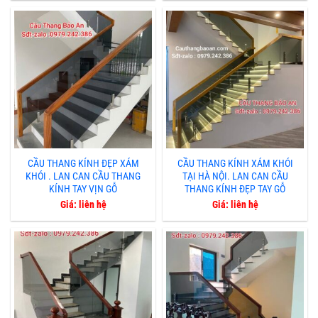
CẦU THANG KÍNH ĐẸP XÁM
CẦU THANG KÍNH XÁM KHÓI
KHÓI . LAN CAN CẦU THANG
TẠI HÀ NỘI. LAN CAN CẦU
KÍNH TAY VỊN GỖ
THANG KÍNH ĐẸP TAY GỖ
Giá: liên hệ
Giá: liên hệ