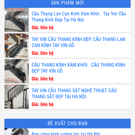
SẢN PHẨM MỚI
Cầu Thang Lan Can Kính Xám Khói . Tay Vịn Cầu
Thang Kính Đẹp Tại Hà Nội
Giá: liên hệ
TAY VỊN CẦU THANG KÍNH ĐẸP. CẦU THANG LAN
CAN KÍNH TAY VỊN GỖ
Giá: liên hệ
CẦU THANG KÍNH XÁM KHÓI . CẦU THANG KÍNH
ĐẸP TAY VỊN GỖ
Giá: liên hệ
TAY VỊN CẦU THANG SẮT NGHỆ THUẬT. CẦU
THANG SẮT ĐẸP TẠI HÀ NỘI
Giá: liên hệ
ĐỀ XUẤT CHO BẠN
Ban công kính cường lực tại Hà Nội