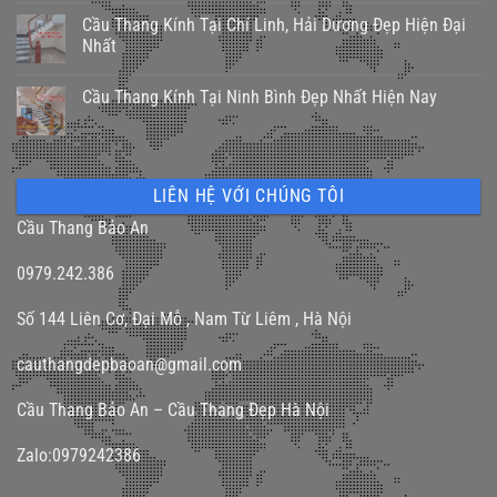
Cầu Thang Kính Tại Chí Linh, Hải Dương Đẹp Hiện Đại
Nhất
Cầu Thang Kính Tại Ninh Bình Đẹp Nhất Hiện Nay
LIÊN HỆ VỚI CHÚNG TÔI
Cầu Thang Bảo An
0979.242.386
Số 144 Liên Cơ, Đại Mỗ , Nam Từ Liêm , Hà Nội
cauthangdepbaoan@gmail.com
Cầu Thang Bảo An – Cầu Thang Đẹp Hà Nội
Zalo:0979242386