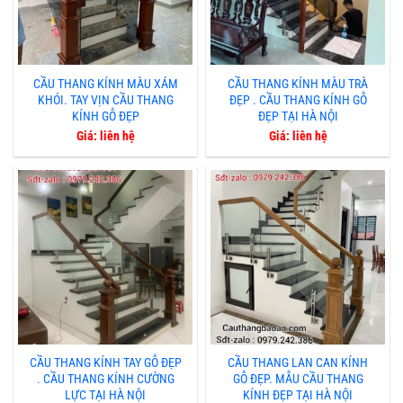
CẦU THANG KÍNH MÀU XÁM
CẦU THANG KÍNH MÀU TRÀ
KHÓI. TAY VỊN CẦU THANG
ĐẸP . CẦU THANG KÍNH GỖ
KÍNH GỖ ĐẸP
ĐẸP TẠI HÀ NỘI
Giá: liên hệ
Giá: liên hệ
CẦU THANG KÍNH TAY GỖ ĐẸP
CẦU THANG LAN CAN KÍNH
. CẦU THANG KÍNH CƯỜNG
GỖ ĐẸP. MẪU CẦU THANG
LỰC TẠI HÀ NỘI
KÍNH ĐẸP TẠI HÀ NỘI