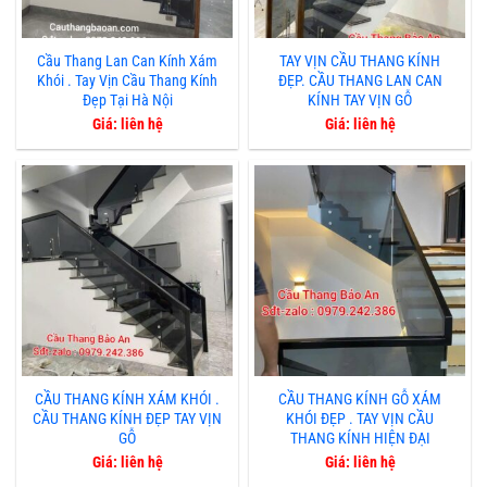
Cầu Thang Lan Can Kính Xám
TAY VỊN CẦU THANG KÍNH
Khói . Tay Vịn Cầu Thang Kính
ĐẸP. CẦU THANG LAN CAN
Đẹp Tại Hà Nội
KÍNH TAY VỊN GỖ
Giá: liên hệ
Giá: liên hệ
CẦU THANG KÍNH XÁM KHÓI .
CẦU THANG KÍNH GỖ XÁM
CẦU THANG KÍNH ĐẸP TAY VỊN
KHÓI ĐẸP . TAY VỊN CẦU
GỖ
THANG KÍNH HIỆN ĐẠI
Giá: liên hệ
Giá: liên hệ