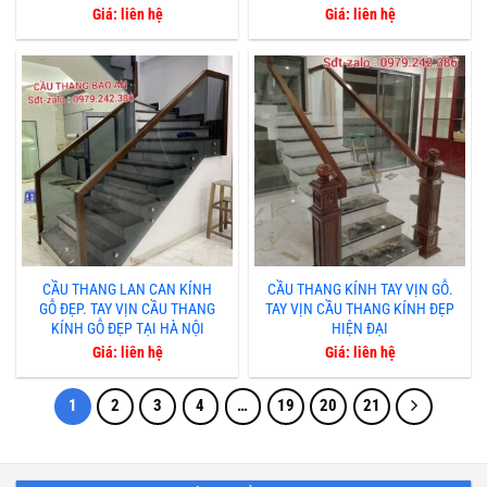
Giá: liên hệ
Giá: liên hệ
CẦU THANG LAN CAN KÍNH
CẦU THANG KÍNH TAY VỊN GỖ.
GỖ ĐẸP. TAY VỊN CẦU THANG
TAY VỊN CẦU THANG KÍNH ĐẸP
KÍNH GỖ ĐẸP TẠI HÀ NỘI
HIỆN ĐẠI
Giá: liên hệ
Giá: liên hệ
1
2
3
4
…
19
20
21