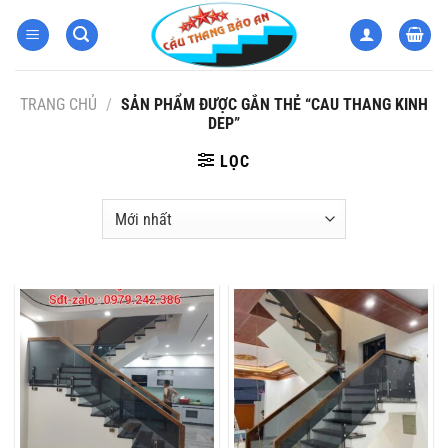
Bỏ
qua
nội
dung
TRANG CHỦ
/
SẢN PHẨM ĐƯỢC GẮN THẺ “CAU THANG KINH
DEP”
LỌC