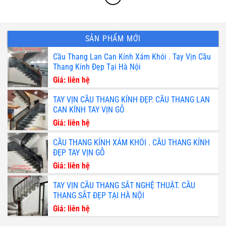
SẢN PHẨM MỚI
Cầu Thang Lan Can Kính Xám Khói . Tay Vịn Cầu
Thang Kính Đẹp Tại Hà Nội
Giá: liên hệ
TAY VỊN CẦU THANG KÍNH ĐẸP. CẦU THANG LAN
CAN KÍNH TAY VỊN GỖ
Giá: liên hệ
CẦU THANG KÍNH XÁM KHÓI . CẦU THANG KÍNH
ĐẸP TAY VỊN GỖ
Giá: liên hệ
TAY VỊN CẦU THANG SẮT NGHỆ THUẬT. CẦU
THANG SẮT ĐẸP TẠI HÀ NỘI
Giá: liên hệ