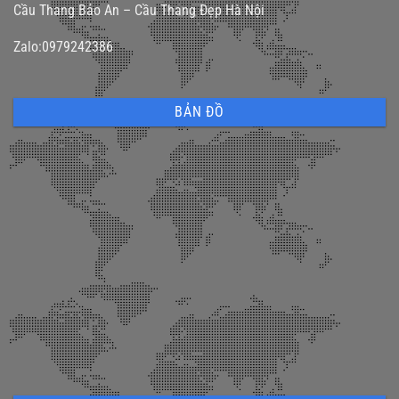
Cầu Thang Bảo An – Cầu Thang Đẹp Hà Nội
Zalo:0979242386
BẢN ĐỒ