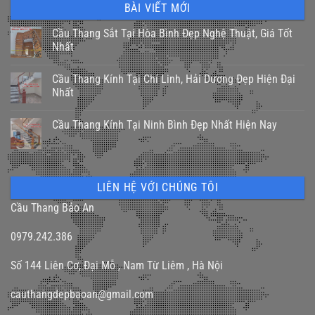
BÀI VIẾT MỚI
Cầu Thang Sắt Tại Hòa Bình Đẹp Nghệ Thuật, Giá Tốt
Nhất
Cầu Thang Kính Tại Chí Linh, Hải Dương Đẹp Hiện Đại
Nhất
Cầu Thang Kính Tại Ninh Bình Đẹp Nhất Hiện Nay
LIÊN HỆ VỚI CHÚNG TÔI
Cầu Thang Bảo An
0979.242.386
Số 144 Liên Cơ, Đại Mỗ , Nam Từ Liêm , Hà Nội
cauthangdepbaoan@gmail.com