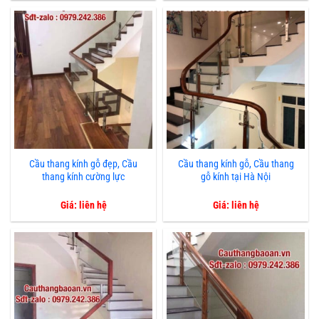
Cầu thang kính gỗ đẹp, Cầu
Cầu thang kính gỗ, Cầu thang
thang kính cường lực
gỗ kính tại Hà Nội
Giá: liên hệ
Giá: liên hệ