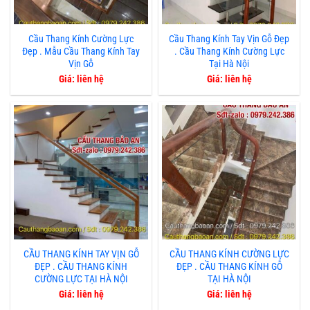
Cầu Thang Kính Cường Lực
Cầu Thang Kính Tay Vịn Gỗ Đẹp
Đẹp . Mẫu Cầu Thang Kính Tay
. Cầu Thang Kính Cường Lực
Vịn Gỗ
Tại Hà Nội
Giá: liên hệ
Giá: liên hệ
CẦU THANG KÍNH TAY VỊN GỖ
CẦU THANG KÍNH CƯỜNG LỰC
ĐẸP . CẦU THANG KÍNH
ĐẸP . CẦU THANG KÍNH GỖ
CƯỜNG LỰC TẠI HÀ NỘI
TẠI HÀ NỘI
Giá: liên hệ
Giá: liên hệ