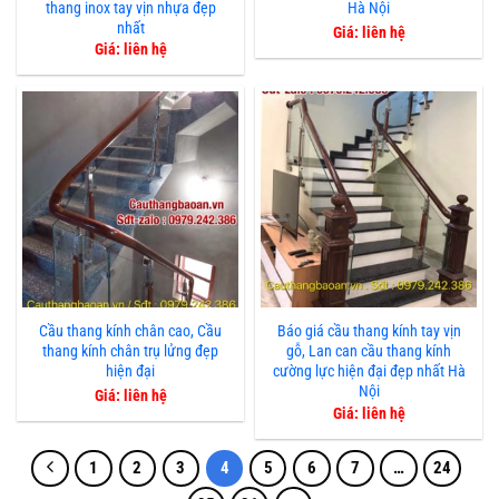
thang inox tay vịn nhựa đẹp
Hà Nội
nhất
Giá: liên hệ
Giá: liên hệ
Cầu thang kính chân cao, Cầu
Báo giá cầu thang kính tay vịn
thang kính chân trụ lửng đẹp
gỗ, Lan can cầu thang kính
hiện đại
cường lực hiện đại đẹp nhất Hà
Nội
Giá: liên hệ
Giá: liên hệ
1
2
3
4
5
6
7
…
24