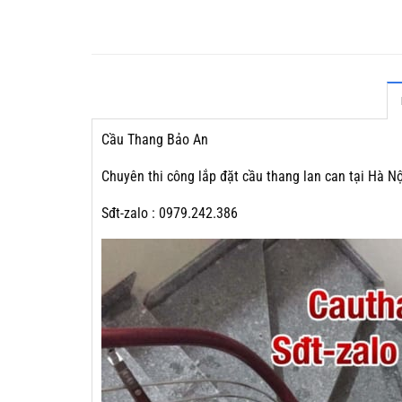
Cầu Thang Bảo An
Chuyên thi công lắp đặt cầu thang lan can tại Hà Nội
Sđt-zalo : 0979.242.386