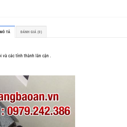
MÔ TẢ
ĐÁNH GIÁ (0)
 và các tỉnh thành lân cận .