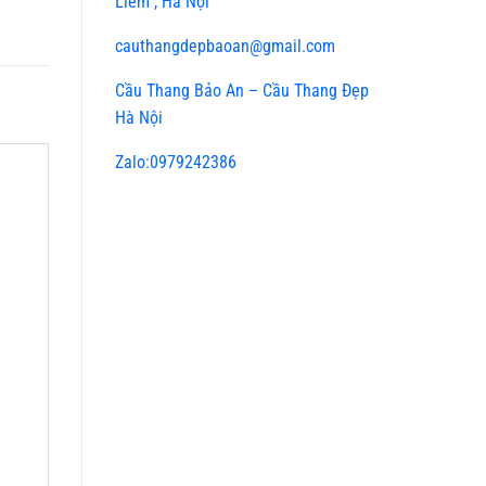
Liêm , Hà Nội
cauthangdepbaoan@gmail.com
Cầu Thang Bảo An – Cầu Thang Đẹp
Hà Nội
Zalo:0979242386