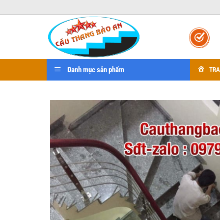
Bỏ
qua
nội
dung
Danh mục sản phẩm
TRA