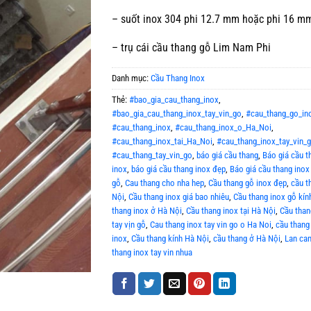
– suốt inox 304 phi 12.7 mm hoặc phi 16 m
– trụ cái cầu thang gỗ Lim Nam Phi
Danh mục:
Cầu Thang Inox
Thẻ:
#bao_gia_cau_thang_inox
,
#bao_gia_cau_thang_inox_tay_vin_go
,
#cau_thang_go_in
#cau_thang_inox
,
#cau_thang_inox_o_Ha_Noi
,
#cau_thang_inox_tai_Ha_Noi
,
#cau_thang_inox_tay_vin_
#cau_thang_tay_vin_go
,
báo giá cầu thang
,
Báo giá cầu t
inox
,
báo giá cầu thang inox đẹp
,
Báo giá cầu thang inox 
gỗ
,
Cau thang cho nha hep
,
Cầu thang gỗ inox đẹp
,
cầu t
Nội
,
Cầu thang inox giá bao nhiêu
,
Cầu thang inox gỗ kín
thang inox ở Hà Nội
,
Cầu thang inox tại Hà Nội
,
Cầu than
tay vịn gỗ
,
Cau thang inox tay vin go o Ha Noi
,
cầu thang
inox
,
Cầu thang kính Hà Nội
,
cầu thang ở Hà Nội
,
Lan ca
thang inox tay vin nhua