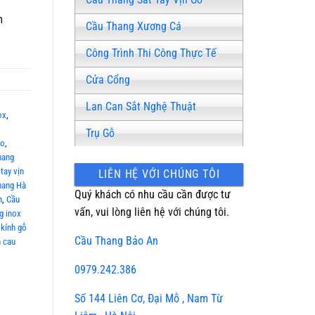
m
Cầu Thang Xương Cá
Công Trình Thi Công Thực Tế
Cửa Cổng
Lan Can Sắt Nghệ Thuật
ox
,
Trụ Gỗ
go
,
hang
tay vịn
LIÊN HỆ VỚI CHÚNG TÔI
hang Hà
Quý khách có nhu cầu cần được tư
h
,
Cầu
vấn, vui lòng liên hệ với chúng tôi.
g inox
 kính gỗ
Cầu Thang Bảo An
n cau
0979.242.386
Số 144 Liên Cơ, Đại Mỗ , Nam Từ