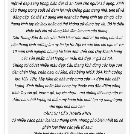
một vẻ đẹp sang trọng, hiện đại và an toàn cho người sử dụng. Kính
cầu thang trong suốt sẽ đem lại một không gian trang nhã, tinh tế và
đẳng cấp. Có thể sử dụng linh hoạt cầu thang kính tay vịn gỗ, cầu
thang kính tay vịn inox hoặc có thể không sử dụng tay vịn. Đó là điều
khác biệt khi sử dụng kính làm lan can cầu thang.
Cầu Thang Bảo An chuyên thiết kế ✅ sản xuất ✅ thi công các loại
cầu thang kính cường lực uy tín tại Hà Nội và các tỉnh lân cận ✅ với
10 năm kinh nghiệm chúng tôi luôn đem đến cho Quý khách hàng
các sản phẩm chất lượng ✅ mẫu mã đẹp ✅ giá cả tốt.
Chúng tôi có rất nhiều mẫu đẹp: Cầu thang kính dùng các loại con
tiện chân lửng, chân cao, củ kính, đều bằng INOX 304, kính cường
lực 10ly, 12ly, 15ly Kính do nhà máy cung cấp --> đảm bảo chất
lượng. Kính thẳng hoặc kính cong tùy thuộc vào đặc điểm công
trình.Tay vịn gỗ, inox – gỗ, tay vịn nhựa… mà chúng tôi cung cấp và
đảm bảo chất lượng và thẩm mỹ hoàn hảo nhất tạo sự sang trọng
cho ngôi nhà của bạn.
CÁC LOẠI CẦU THANG KÍNH
Có nhiều cách phân loại cầu thang kính, nhưng phổ biến nhất thì sẽ
phân loại theo các yếu tố sau: