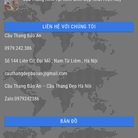
LIÊN HỆ VỚI CHÚNG TÔI
Cầu Thang Bảo An
0979.242.386
Số 144 Liên Cơ, Đại Mỗ , Nam Từ Liêm , Hà Nội
cauthangdepbaoan@gmail.com
Cầu Thang Bảo An – Cầu Thang Đẹp Hà Nội
Zalo:0979242386
BẢN ĐỒ