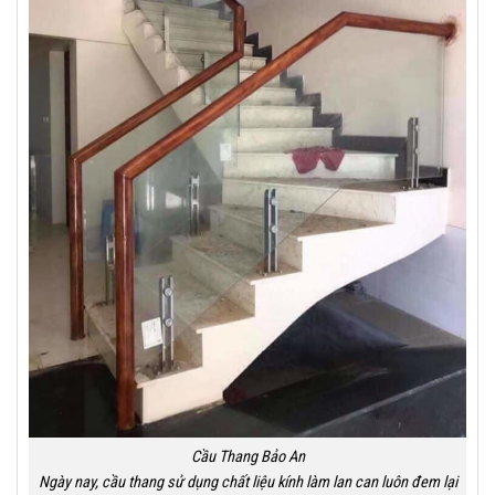
Cầu Thang Bảo An
Ngày nay, cầu thang sử dụng chất liệu kính làm lan can luôn đem lại