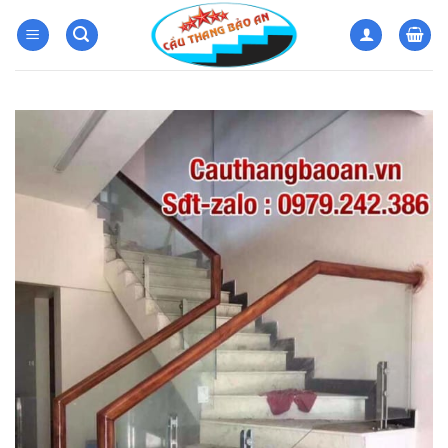
Bỏ
qua
nội
dung