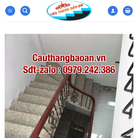
Bỏ
qua
nội
dung