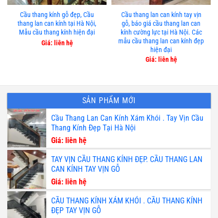
Cầu thang kính gỗ đẹp, Cầu
Cầu thang lan can kính tay vịn
thang lan can kính tại Hà Nội,
gỗ, báo giá cầu thang lan can
Mẫu cầu thang kính hiện đại
kính cường lực tại Hà Nội. Các
mẫu cầu thang lan can kính đẹp
Giá: liên hệ
hiện đại
Giá: liên hệ
SẢN PHẨM MỚI
Cầu Thang Lan Can Kính Xám Khói . Tay Vịn Cầu
Thang Kính Đẹp Tại Hà Nội
Giá: liên hệ
TAY VỊN CẦU THANG KÍNH ĐẸP. CẦU THANG LAN
CAN KÍNH TAY VỊN GỖ
Giá: liên hệ
CẦU THANG KÍNH XÁM KHÓI . CẦU THANG KÍNH
ĐẸP TAY VỊN GỖ