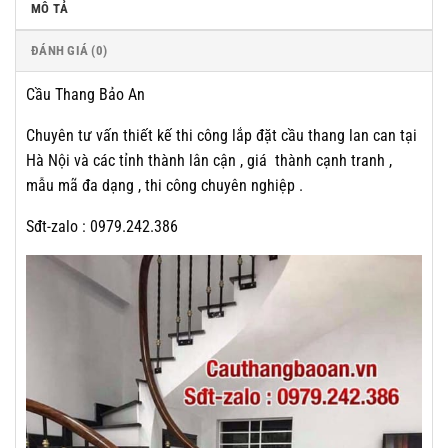
MÔ TẢ
ĐÁNH GIÁ (0)
Cầu Thang Bảo An
Chuyên tư vấn thiết kế thi công lắp đặt cầu thang lan can tại
Hà Nội và các tỉnh thành lân cận , giá thành cạnh tranh ,
mẫu mã đa dạng , thi công chuyên nghiệp .
Sđt-zalo : 0979.242.386