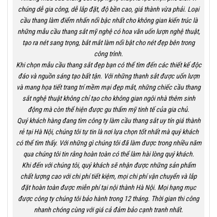
chúng dễ gia công, dễ lắp đặt, độ bền cao, giá thành vừa phải. Loại
cầu thang làm điểm nhấn nổi bậc nhất cho không gian kiến trúc là
những mẫu cầu thang sắt mỹ nghệ có hoa văn uốn lượn nghệ thuật,
tạo ra nét sang trọng, bắt mắt làm nổi bật cho nét đẹp bên trong
công trình.
Khi chọn mẫu cầu thang sắt đẹp bạn có thể tìm đến các thiết kế độc
đáo và nguồn sáng tạo bất tận. Với những thanh sắt được uốn lượn
và mang họa tiết trang trí mềm mại đẹp mắt, những chiếc cầu thang
sắt nghệ thuật không chỉ tạo cho không gian ngôi nhà thêm sinh
động mà còn thể hiện được gu thẩm mỹ tinh tế của gia chủ.
Quý khách hàng đang tìm công ty làm cầu thang sắt uy tín giá thành
rẻ tại Hà Nội, chúng tôi tự tin là nơi lựa chọn tốt nhất mà quý khách
có thể tìm thấy. Với những gì chúng tôi đã làm được trong nhiều năm
qua chúng tôi tin rằng hoàn toàn có thể làm hài lòng quý khách.
Khi đến với chúng tôi, quý khách sẽ nhận được những sản phẩm
chất lượng cao với chi phí tiết kiệm, mọi chi phí vận chuyển và lắp
đặt hoàn toàn được miễn phí tại nội thành Hà Nội. Mọi hạng mục
được công ty chúng tôi bảo hành trong 12 tháng. Thời gian thi công
nhanh chóng cùng với giá cả đảm bảo cạnh tranh nhất.