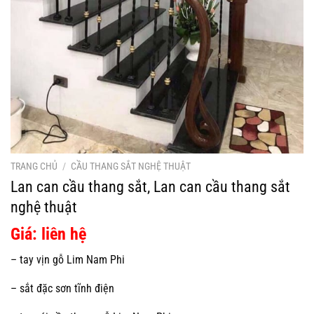
TRANG CHỦ
/
CẦU THANG SẮT NGHỆ THUẬT
Lan can cầu thang sắt, Lan can cầu thang sắt
nghệ thuật
Giá: liên hệ
– tay vịn gỗ Lim Nam Phi
– sắt đặc sơn tĩnh điện