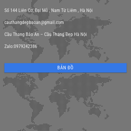
Số 144 Liên Cơ, Đại Mỗ , Nam Từ Liêm , Hà Nội
cauthangdepbaoan@gmail.com
Cầu Thang Bảo An – Cầu Thang Đẹp Hà Nội
Zalo:0979242386
BẢN ĐỒ