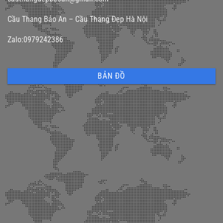
Cầu Thang Bảo An – Cầu Thang Đẹp Hà Nội
Zalo:0979242386
BẢN ĐỒ