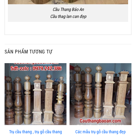
Cầu Thang Bảo An
Cầu thag lan can đẹp
SẢN PHẨM TƯƠNG TỰ
Trụ cầu thang , trụ gỗ cầu thang
Các mẫu trụ gỗ cầu thang đẹp