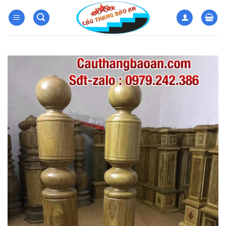
Bỏ
qua
nội
dung