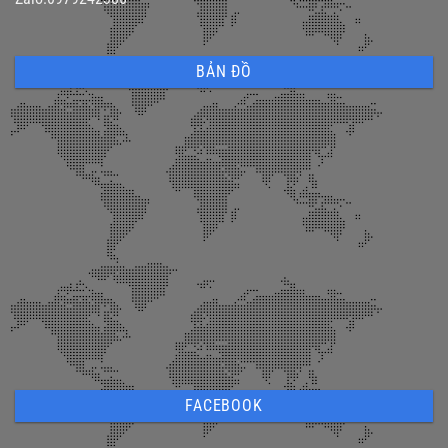
BẢN ĐỒ
FACEBOOK