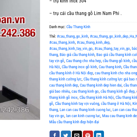
– trụ kính inox 304
– trụ cái cầu thang gỗ Lim Nam Phi .
Danh mục:
Cầu Thang Kính
Thẻ:
#cau_thang_go_kinh
,
#cau_thang_go_kinh_dep_Ha_
#cau_thang_kinh
,
#cau_thang_kinh_dep
,
#cau_thang_kinh_tay_vin_go
,
#cau_thang_tay_vin_go
,
báo
thang
,
Báo giá cầu thang kính
,
Bao giá cầu thang kính cư
tay vịn gỗ
,
Cau thang cho nha hep
,
cầu thang gỗ kính
,
cầu
Hà Nội
,
Cầu thang inox gỗ kính
,
Cau thang kinh
,
Cầu than
cầu thang kính ở Hà Nội đẹp
,
cau thang kinh cho nha ong
thang kính cường lực
,
Cầu thang kính cường lực giá bao 
cau thang kinh dep
,
Cau thang kinh dep hien dai
,
cầu than
giá bao nhiêu
,
cau thang kinh go
,
cầu thang kính gỗ đẹp
,
thang kính gỗ inox
,
Cầu thang kính Hà Nội
,
Cầu thang kính
gỗ
,
Cầu thang kính tay vịn vuông
,
cầu thang ở Hà Nội
,
Kí
thang
,
Lan can cau thang kinh cuong luc
,
Lan can cau tha
tay vin go
,
lan can kinh cuong luc
,
Mau cau thang kinh de
Mẫu cầu thang kính đẹp hiện đại