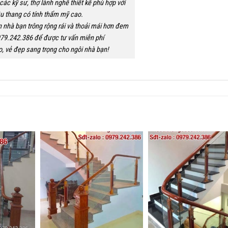
ác kỹ sư, thợ lành nghề thiết kế phù hợp với
ầu thang có tính thẩm mỹ cao.
n nhà bạn trông rộng rái và thoải mái hơn đem
979.242.386 để được tư vấn miễn phí
, vẻ đẹp sang trọng cho ngôi nhà bạn!