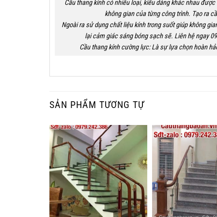
Cầu thang kính có nhiều loại, kiểu dáng khác nhau được c
không gian của từng công trình. Tạo ra c
Ngoài ra sử dụng chất liệu kính trong suốt giúp không gia
lại cảm giác sáng bóng sạch sẽ. Liên hệ ngay 0
Cầu thang kính cường lực: Là sự lựa chọn hoàn hảo
SẢN PHẨM TƯƠNG TỰ