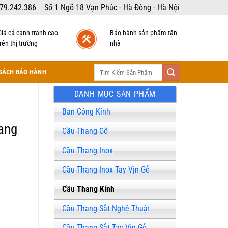
79.242.386
Số 1 Ngõ 18 Vạn Phúc - Hà Đông - Hà Nội
Giá cả cạnh tranh cao
Bảo hành sản phẩm tận
rên thị trường
nhà
Tìm
SÁCH BẢO HÀNH
kiếm:
DANH MỤC SẢN PHẨM
Ban Công Kính
hang
Cầu Thang Gỗ
Cầu Thang Inox
Cầu Thang Inox Tay Vịn Gỗ
Cầu Thang Kính
Cầu Thang Sắt Nghệ Thuật
Cầu Thang Sắt Tay Vịn Gỗ