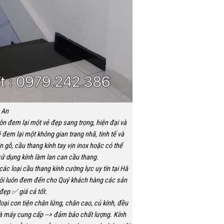
 An
ôn đem lại một vẻ đẹp sang trọng, hiện đại và
đem lại một không gian trang nhã, tinh tế và
n gỗ, cầu thang kính tay vịn inox hoặc có thể
 sử dụng kính làm lan can cầu thang.
c loại cầu thang kính cường lực uy tín tại Hà
 tôi luôn đem đến cho Quý khách hàng các sản
ẹp ✅ giá cả tốt.
oại con tiện chân lửng, chân cao, củ kính, đều
hà máy cung cấp --> đảm bảo chất lượng. Kính