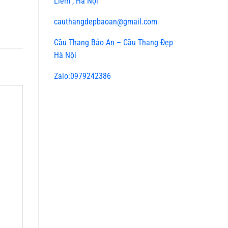
Liêm , Hà Nội
cauthangdepbaoan@gmail.com
Cầu Thang Bảo An – Cầu Thang Đẹp
Hà Nội
Zalo:0979242386