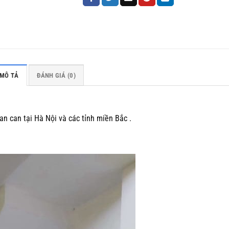
MÔ TẢ
ĐÁNH GIÁ (0)
lan can tại Hà Nội và các tỉnh miền Bắc .