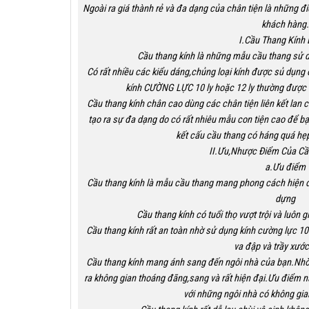
Ngoài ra giá thành rẻ và đa dạng của chân tiện là những 
khách hàng.
I.Cầu Thang Kính 
Cầu thang kính là những mẫu cầu thang sử d
Có rất nhiều các kiểu dáng,chủng loại kính được sủ dụng
kính CƯỜNG LỰC 10 ly hoặc 12 ly thường được 
Cầu thang kính chân cao dùng các chân tiện liên kết lan c
tạo ra sự đa dạng do có rất nhiêu mẫu con tiện cao để
kết cấu cầu thang có háng quá hẹp
II.Ưu,Nhược Điểm Của Cầ
a.Ưu điểm
Cầu thang kính là mẫu cầu thang mang phong cách hiện đ
dựng
Cầu thang kính có tuổi thọ vượt trội và luôn
Cầu thang kính rất an toàn nhờ sử dụng kính cường lực 10l
va đập và trầy xước 
Cầu thang kính mang ánh sang đến ngôi nhà của bạn.Nhờ 
ra không gian thoáng đãng,sang và rất hiện đại.Ưu điểm n
với những ngôi nhà có không gi