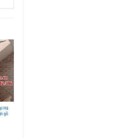
ại Hà
Cầu thang kính tại Hà Nội, Cầu
Cầu thang kính tay vịn gỗ, Bá
ịn gỗ
thang kính tay vịn gỗ inox
giá cầu thang kính tay vịn gỗ
Giá: liên hệ
Giá: liên hệ