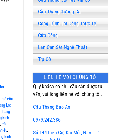
Cầu Thang Xương Cá
Công Trình Thi Công Thực Tế
Cửa Cổng
Lan Can Sắt Nghệ Thuật
Trụ Gỗ
LIÊN HỆ VỚI CHÚNG TÔI
Quý khách có nhu cầu cần được tư
Noi
,
vấn, vui lòng liên hệ với chúng tôi.
 giá cầu
ờng lực
Cầu Thang Bảo An
 thang
g kính
0979.242.386
,
cầu
nhiêu
,
Số 144 Liên Cơ, Đại Mỗ , Nam Từ
ng kinh