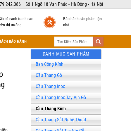
79.242.386
Số 1 Ngõ 18 Vạn Phúc - Hà Đông - Hà Nội
Giá cả cạnh tranh cao
Bảo hành sản phẩm tận
rên thị trường
nhà
Tìm
SÁCH BẢO HÀNH
kiếm:
DANH MỤC SẢN PHẨM
Ban Công Kính
p
Cầu Thang Gỗ
ng
Cầu Thang Inox
Cầu Thang Inox Tay Vịn Gỗ
Cầu Thang Kính
Cầu Thang Sắt Nghệ Thuật
hiệp.
Cầu Thang Sắt Tay Vịn Gỗ