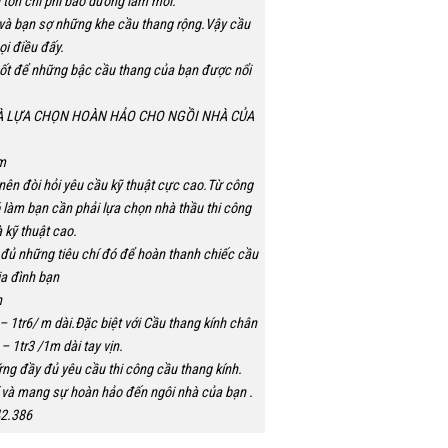
g tốn chi phí bảo dưỡng làm mới.
 và bạn sợ những khe cầu thang rộng.Vậy cầu
i điều đấy.
suốt để những bậc cầu thang của bạn được nổi
NH LÀ LỰA CHỌN HOÀN HẢO CHO NGỒI NHÀ CỦA
m
 nên đòi hỏi yêu cầu kỹ thuật cực cao.Từ công
đó làm bạn cần phải lựa chọn nhà thầu thi công
 kỹ thuật cao.
đủ những tiêu chí đó để hoàn thanh chiếc cầu
ia đình bạn
h
– 1tr6/ m dài.Đặc biệt với Cầu thang kính chân
– 1tr3 /1m dài tay vịn.
ng đầy đủ yêu cầu thi công cầu thang kính.
hí và mang sự hoàn hảo đến ngôi nhà của bạn .
42.386