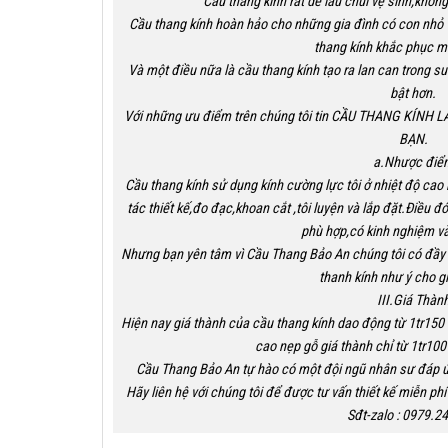
Cầu thang kính rất dễ lau chùi vệ sinh,khôn
Cầu thang kính hoàn hảo cho những gia đình có con nhỏ
thang kính khắc phục mọ
Và một điều nữa là cầu thang kính tạo ra lan can trong 
bật hơn.
Với những ưu điểm trên chúng tôi tin CẦU THANG KÍ
BẠN.
a.Nhược điể
Cầu thang kính sử dụng kính cường lực tôi ở nhiệt độ cao
tác thiết kế,đo đạc,khoan cắt ,tôi luyện và lắp đặt.Điều 
phù hợp,có kinh nghiệm và
Nhưng bạn yên tâm vì Cầu Thang Bảo An chúng tôi có đầy 
thanh kính như ý cho g
III.Giá Thàn
Hiện nay giá thành của cầu thang kính dao động từ 1tr150 
cao nẹp gỗ giá thành chỉ từ 1tr100 
Cầu Thang Bảo An tự hào có một đội ngũ nhân sư đáp ứ
Hãy liên hệ với chúng tôi để được tư vấn thiết kế miễn p
Sđt-zalo : 0979.2