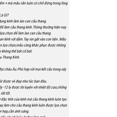
điểm + mà mẫu vẫn luôn có chỗ đứng trong lòng
Là Gì?
ụng kính làm lan can cầu thang.
 để làm cầu thang kính.Thông thường hiện nay
lựa chọn để làm lan can cầu thang.
an kính với dầm.Tay vịn gắt vào con tiện .Mẫu
 bạn lựa chọn,mẫu cũng khắc phục được những
 không thể bắt cổ bát.
u Thang Kính.
ại châu Âu.Phù hợp với mọi kết cấu trong xây
 giữ được vẻ đẹp như lúc ban đâu.
y -12 ly được tôi luyện với nhiệt độ cao,chống
rất tốt.
đặc tính của kính mà cầu thang kính luôn tạo
ay làm cho cầu thang kính luôn được lựa chọn
an hẹp,cần ánh sáng.