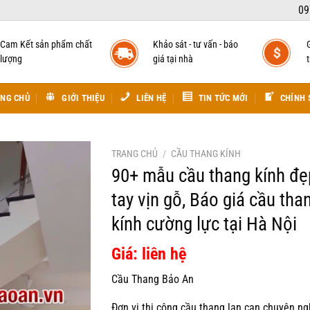
09
Cam Kết sản phẩm chất
Khảo sát - tư vấn - báo
lượng
giá tại nhà
t
NG CHỦ
GIỚI THIỆU
LIÊN HỆ
TIN TỨC MỚI
CHÍNH 
TRANG CHỦ
/
CẦU THANG KÍNH
90+ mẫu cầu thang kính đẹ
tay vịn gỗ, Báo giá cầu tha
kính cường lực tại Hà Nội
Giá: liên hệ
Cầu Thang Bảo An
Đơn vị thi công cầu thang lan can chuyên ng