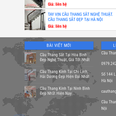
Giá: liên hệ
TAY VỊN CẦU THANG SẮT NGHỆ THUẬT.
CẦU THANG SẮT ĐẸP TẠI HÀ NỘI
Giá: liên hệ
BÀI VIẾT MỚI
L
Cầu Tha
Cầu Thang Sắt Tại Hòa Bình
Đẹp Nghệ Thuật, Giá Tốt Nhất
0979.24
Cầu Thang Kính Tại Chí Linh,
Số 144 L
Hải Dương Đẹp Hiện Đại Nhất
Hà Nội
Cầu Thang Kính Tại Ninh Bình
cauthan
Đẹp Nhất Hiện Nay
Cầu Tha
Nội