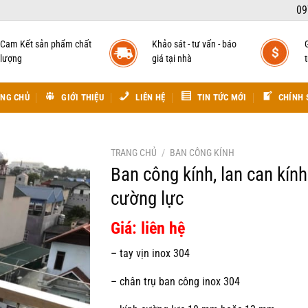
09
Cam Kết sản phẩm chất
Khảo sát - tư vấn - báo
lượng
giá tại nhà
t
NG CHỦ
GIỚI THIỆU
LIÊN HỆ
TIN TỨC MỚI
CHÍNH 
TRANG CHỦ
/
BAN CÔNG KÍNH
Ban công kính, lan can kính
cường lực
Giá: liên hệ
– tay vịn inox 304
– chân trụ ban công inox 304