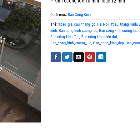
– kính cường lực 10 mm hoặc 12 mm
Danh mục:
Ban Công Kính
Thẻ:
#bao_gia_cau_thang_go_Ha_Noi
,
#cau_thang_kinh
,
kinh
,
Ban cong kinh cuong luc
,
Ban cong kinh cuong luc 
Ban công kính đẹp
,
Ban công kính hiện đại
,
Ban_cong_kinh_cuong_luc
,
Ban_cong_kinh_dep
,
Ban_cong