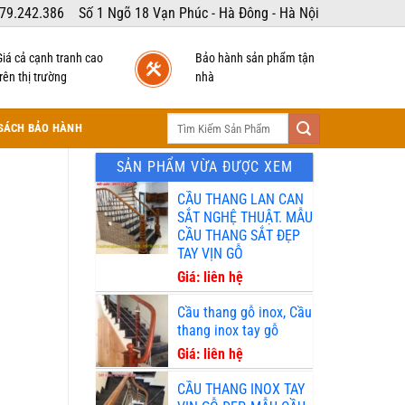
79.242.386
Số 1 Ngõ 18 Vạn Phúc - Hà Đông - Hà Nội
Giá cả cạnh tranh cao
Bảo hành sản phẩm tận
rên thị trường
nhà
Tìm
SÁCH BẢO HÀNH
kiếm:
SẢN PHẨM VỪA ĐƯỢC XEM
CẦU THANG LAN CAN
SẮT NGHỆ THUẬT. MẪU
CẦU THANG SẮT ĐẸP
TAY VỊN GỖ
Giá: liên hệ
Cầu thang gỗ inox, Cầu
thang inox tay gỗ
Giá: liên hệ
CẦU THANG INOX TAY