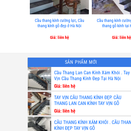
Cầu thang kính cường lực, Cầu
Cầu thang kính cường
thang kính gỗ đẹp ở Hà Nội
thang gỗ kính tại
Giá: liên hệ
Giá: liên hệ
SẢN PHẨM MỚI
Cầu Thang Lan Can Kính Xám Khói . Tay
Vịn Cầu Thang Kính Đẹp Tại Hà Nội
Giá: liên hệ
TAY VỊN CẦU THANG KÍNH ĐẸP. CẦU
THANG LAN CAN KÍNH TAY VỊN GỖ
Giá: liên hệ
CẦU THANG KÍNH XÁM KHÓI . CẦU THA
KÍNH ĐẸP TAY VỊN GỖ