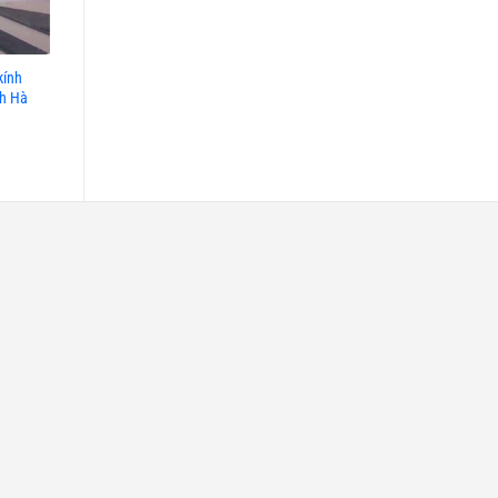
kính
Cầu thang lan can kính đẹp, Cầu
Cầu thang kính đẹp hiện đại, C
nh Hà
thang lan can kính tay vịn gỗ
thang kính gỗ đẹp
Giá: liên hệ
Giá: liên hệ