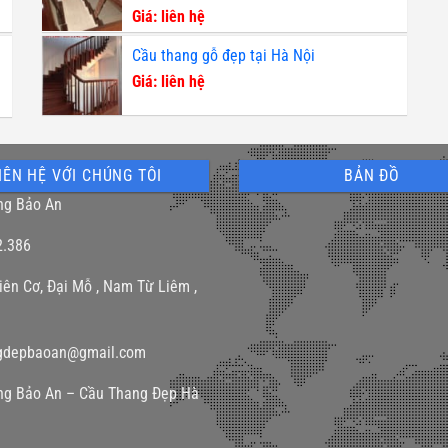
Giá: liên hệ
Cầu thang gỗ đẹp tại Hà Nội
Giá: liên hệ
IÊN HỆ VỚI CHÚNG TÔI
BẢN ĐỒ
ng Bảo An
2.386
iên Cơ, Đại Mỗ , Nam Từ Liêm ,
gdepbaoan@gmail.com
ng Bảo An – Cầu Thang Đẹp Hà