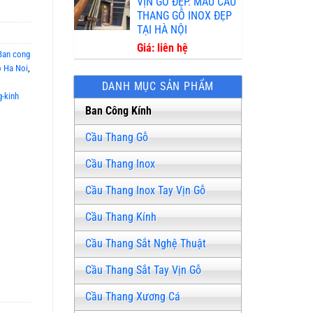
VỊN GỖ ĐẸP. MẪU CẦU
THANG GỖ INOX ĐẸP
TẠI HÀ NỘI
Giá: liên hệ
Ban cong
o Ha Noi
,
DANH MỤC SẢN PHẨM
-kinh
Ban Công Kính
Cầu Thang Gỗ
Cầu Thang Inox
Cầu Thang Inox Tay Vịn Gỗ
Cầu Thang Kính
Cầu Thang Sắt Nghệ Thuật
Cầu Thang Sắt Tay Vịn Gỗ
Cầu Thang Xương Cá