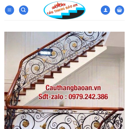
Bỏ
qua
nội
dung