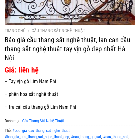
TRANG CHỦ
/
CẦU THANG SẮT NGHỆ THUẬT
Báo giá cầu thang sắt nghệ thuật, lan can cầu
thang sắt nghệ thuật tay vịn gỗ đẹp nhất Hà
Nội
Giá: liên hệ
– Tay vịn gỗ Lim Nam Phi
– phên hoa sắt nghệ thuật
– trụ cái cầu thang gỗ Lim Nam Phi
Danh mục:
Cầu Thang Sắt Nghệ Thuật
Thẻ:
#bao_gia_cau_thang_sat_nghe_thuat
,
#bao_gia_cau_thang_sat_nghe_thuat_dep
,
#cau_thang_go_sat
,
#cau_thang_sat
,