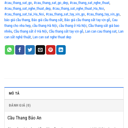
#cau_thang_sat_go
,
#cau_thang_sat_go_dep
,
#cau_thang_sat_nghe_thuat
,
#cau_thang_sat_nghe_thuat_dep
,
#cau_thang_sat_nghe_thuat_Ha_Noi
,
#cau_thang_sat_tai_Ha_Noi
,
#cau_thang_sat_tay_vin_go
,
#cau_thang_tay_vin_go
,
báo giá cầu thang
,
Báo giá cầu thang sắt
,
Báo giá cầu thang sắt tay vịn gỗ
,
Cau
thang cho nha hep
,
cầu thang Hà Nội
,
cầu thang ở Hà Nội
,
Cầu thang sắt giá bao
nhiêu
,
Cầu thang sắt ở Hà Nội
,
Cầu thang sắt tay vịn gỗ
,
Lan can cau thang sat
,
Lan
can sắt nghệ thuật
,
Lan can sat nghe thuat dep
MÔ TẢ
ĐÁNH GIÁ (0)
Cầu Thang Bảo An