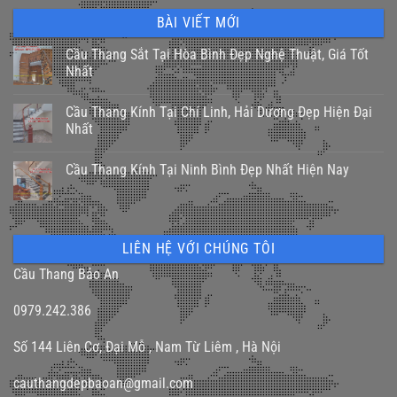
BÀI VIẾT MỚI
Cầu Thang Sắt Tại Hòa Bình Đẹp Nghệ Thuật, Giá Tốt
Nhất
Cầu Thang Kính Tại Chí Linh, Hải Dương Đẹp Hiện Đại
Nhất
Cầu Thang Kính Tại Ninh Bình Đẹp Nhất Hiện Nay
LIÊN HỆ VỚI CHÚNG TÔI
Cầu Thang Bảo An
0979.242.386
Số 144 Liên Cơ, Đại Mỗ , Nam Từ Liêm , Hà Nội
cauthangdepbaoan@gmail.com