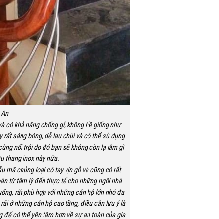
 An
và có khả năng chống gỉ, không hề giống như
ày rất sáng bóng, dễ lau chùi và có thể sử dụng
 cùng nổi trội do đó bạn sẽ không còn lạ lẫm gì
ầu thang inox này nữa.
ẫu mã chủng loại có tay vịn gỗ và cũng có rất
toàn từ tâm lý đến thực tế cho những ngôi nhà
uống, rất phù hợp với những căn hộ lớn nhỏ đa
i ở những căn hộ cao tầng, điều cần lưu ý là
g để có thể yên tâm hơn về sự an toàn của gia