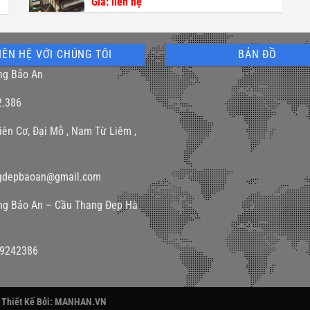
Giá: liên hệ
IÊN HỆ VỚI CHÚNG TÔI
BẢN ĐỒ
ng Bảo An
2.386
iên Cơ, Đại Mỗ , Nam Từ Liêm ,
gdepbaoan@gmail.com
ng Bảo An – Cầu Thang Đẹp Hà
79242386
 Thiết Kế Bởi:
MANHAN.VN