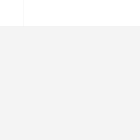
Nội
Giá: liên hệ
Giá: liên hệ