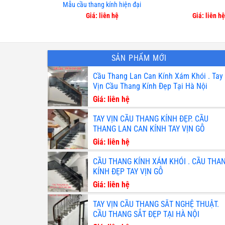
Mẫu cầu thang kính hiện đại
Giá: liên hệ
Giá: liên hệ
SẢN PHẨM MỚI
Cầu Thang Lan Can Kính Xám Khói . Tay
Vịn Cầu Thang Kính Đẹp Tại Hà Nội
Giá: liên hệ
TAY VỊN CẦU THANG KÍNH ĐẸP. CẦU
THANG LAN CAN KÍNH TAY VỊN GỖ
Giá: liên hệ
CẦU THANG KÍNH XÁM KHÓI . CẦU THA
KÍNH ĐẸP TAY VỊN GỖ
Giá: liên hệ
TAY VỊN CẦU THANG SẮT NGHỆ THUẬT.
CẦU THANG SẮT ĐẸP TẠI HÀ NỘI