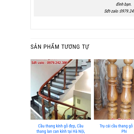
đình bạn.
Sđt-zalo :0979.2
SẢN PHẨM TƯƠNG TỰ
Cầu thang kính gỗ đẹp, Cầu
Trụ cái cầu thang g
thang lan can kính tại Hà Nội,
Phi