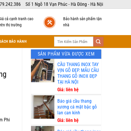
79.242.386
Số 1 Ngõ 18 Vạn Phúc - Hà Đông - Hà Nội
Giá cả cạnh tranh cao
Bảo hành sản phẩm tận
rên thị trường
nhà
Tìm
SÁCH BẢO HÀNH
kiếm:
SẢN PHẨM VỪA ĐƯỢC XEM
CẦU THANG INOX TAY
VỊN GỖ ĐẸP. MẪU CẦU
ng
THANG GỖ INOX ĐẸP
TẠI HÀ NỘI
Giá: liên hệ
Báo giá cầu thang
xương cá mặt bậc gỗ
lan can kính
am Phi
Giá: liên hệ