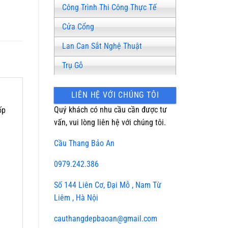
Công Trình Thi Công Thực Tế
Cửa Cổng
Lan Can Sắt Nghệ Thuật
Trụ Gỗ
LIÊN HỆ VỚI CHÚNG TÔI
Quý khách có nhu cầu cần được tư
ốp
vấn, vui lòng liên hệ với chúng tôi.
Cầu Thang Bảo An
0979.242.386
Số 144 Liên Cơ, Đại Mỗ , Nam Từ
Liêm , Hà Nội
cauthangdepbaoan@gmail.com