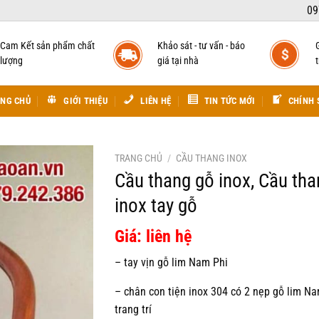
09
Cam Kết sản phẩm chất
Khảo sát - tư vấn - báo
lượng
giá tại nhà
t
NG CHỦ
GIỚI THIỆU
LIÊN HỆ
TIN TỨC MỚI
CHÍNH 
TRANG CHỦ
/
CẦU THANG INOX
Cầu thang gỗ inox, Cầu tha
inox tay gỗ
Giá: liên hệ
– tay vịn gỗ lim Nam Phi
– chân con tiện inox 304 có 2 nẹp gỗ lim N
trang trí