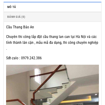
MÔ TẢ
ĐÁNH GIÁ (0)
Cầu Thang Bảo An
Chuyên thi công lắp đặt cầu thang lan can tại Hà Nội và các
tỉnh thành lân cận , mẫu mã đa dạng, thi công chuyên nghiệp
.
Sđt-zalo : 0979.242.386