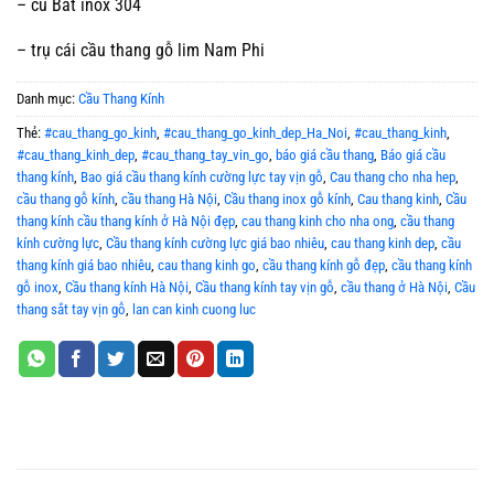
– củ Bát inox 304
– trụ cái cầu thang gỗ lim Nam Phi
Danh mục:
Cầu Thang Kính
Thẻ:
#cau_thang_go_kinh
,
#cau_thang_go_kinh_dep_Ha_Noi
,
#cau_thang_kinh
,
#cau_thang_kinh_dep
,
#cau_thang_tay_vin_go
,
báo giá cầu thang
,
Báo giá cầu
thang kính
,
Bao giá cầu thang kính cường lực tay vịn gỗ
,
Cau thang cho nha hep
,
cầu thang gỗ kính
,
cầu thang Hà Nội
,
Cầu thang inox gỗ kính
,
Cau thang kinh
,
Cầu
thang kính cầu thang kính ở Hà Nội đẹp
,
cau thang kinh cho nha ong
,
cầu thang
kính cường lực
,
Cầu thang kính cường lực giá bao nhiêu
,
cau thang kinh dep
,
cầu
thang kính giá bao nhiêu
,
cau thang kinh go
,
cầu thang kính gỗ đẹp
,
cầu thang kính
gỗ inox
,
Cầu thang kính Hà Nội
,
Cầu thang kính tay vịn gỗ
,
cầu thang ở Hà Nội
,
Cầu
thang sắt tay vịn gỗ
,
lan can kinh cuong luc