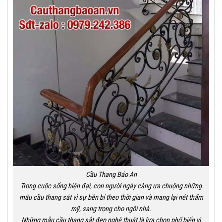
Cầu Thang Bảo An
Trong cuộc sống hiện đại, con người ngày càng ưa chuộng những
mẫu cầu thang sắt vì sự bền bỉ theo thời gian và mang lại nét thẩm
mỹ, sang trọng cho ngôi nhà.
Những mẫu cầu thang sắt đẹp nghệ thuật là lựa chọn phổ biến vì