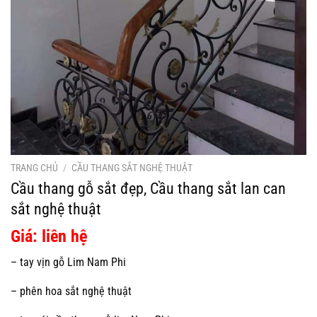
TRANG CHỦ
/
CẦU THANG SẮT NGHỆ THUẬT
Cầu thang gỗ sắt đẹp, Cầu thang sắt lan can
sắt nghệ thuật
Giá: liên hệ
– tay vịn gỗ Lim Nam Phi
– phên hoa sắt nghệ thuật