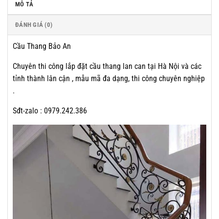
MÔ TẢ
ĐÁNH GIÁ (0)
Cầu Thang Bảo An
Chuyên thi công lắp đặt cầu thang lan can tại Hà Nội và các
tỉnh thành lân cận , mẫu mã đa dạng, thi công chuyên nghiệp
.
Sđt-zalo : 0979.242.386