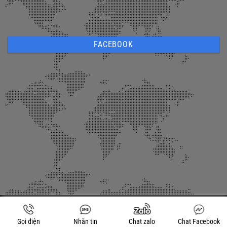
FACEBOOK
Copyright 2026 ©
Cầu Thang Bảo An - Cầu Thang Đẹp Hà Nội - Thiết Kế
Bởi:
MANHAN.VN
Gọi điện
Nhắn tin
Chat zalo
Chat Facebook