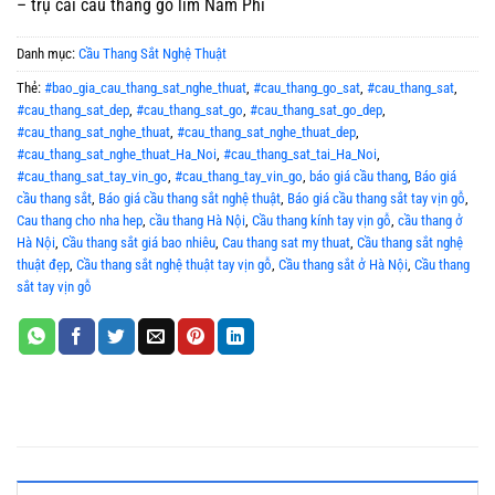
– trụ cái cầu thang gỗ lim Nam Phi
Danh mục:
Cầu Thang Sắt Nghệ Thuật
Thẻ:
#bao_gia_cau_thang_sat_nghe_thuat
,
#cau_thang_go_sat
,
#cau_thang_sat
,
#cau_thang_sat_dep
,
#cau_thang_sat_go
,
#cau_thang_sat_go_dep
,
#cau_thang_sat_nghe_thuat
,
#cau_thang_sat_nghe_thuat_dep
,
#cau_thang_sat_nghe_thuat_Ha_Noi
,
#cau_thang_sat_tai_Ha_Noi
,
#cau_thang_sat_tay_vin_go
,
#cau_thang_tay_vin_go
,
báo giá cầu thang
,
Báo giá
cầu thang sắt
,
Báo giá cầu thang sắt nghệ thuật
,
Báo giá cầu thang sắt tay vịn gỗ
,
Cau thang cho nha hep
,
cầu thang Hà Nội
,
Cầu thang kính tay vịn gỗ
,
cầu thang ở
Hà Nội
,
Cầu thang sắt giá bao nhiêu
,
Cau thang sat my thuat
,
Cầu thang sắt nghệ
thuật đẹp
,
Cầu thang sắt nghệ thuật tay vịn gỗ
,
Cầu thang sắt ở Hà Nội
,
Cầu thang
sắt tay vịn gỗ