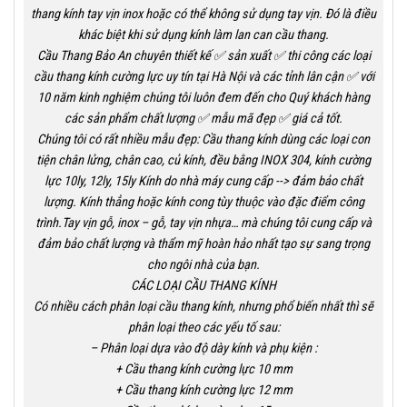
thang kính tay vịn inox hoặc có thể không sử dụng tay vịn. Đó là điều
khác biệt khi sử dụng kính làm lan can cầu thang.
Cầu Thang Bảo An chuyên thiết kế ✅ sản xuất ✅ thi công các loại
cầu thang kính cường lực uy tín tại Hà Nội và các tỉnh lân cận ✅ với
10 năm kinh nghiệm chúng tôi luôn đem đến cho Quý khách hàng
các sản phẩm chất lượng ✅ mẫu mã đẹp ✅ giá cả tốt.
Chúng tôi có rất nhiều mẫu đẹp: Cầu thang kính dùng các loại con
tiện chân lửng, chân cao, củ kính, đều bằng INOX 304, kính cường
lực 10ly, 12ly, 15ly Kính do nhà máy cung cấp --> đảm bảo chất
lượng. Kính thẳng hoặc kính cong tùy thuộc vào đặc điểm công
trình.Tay vịn gỗ, inox – gỗ, tay vịn nhựa… mà chúng tôi cung cấp và
đảm bảo chất lượng và thẩm mỹ hoàn hảo nhất tạo sự sang trọng
cho ngôi nhà của bạn.
CÁC LOẠI CẦU THANG KÍNH
Có nhiều cách phân loại cầu thang kính, nhưng phổ biến nhất thì sẽ
phân loại theo các yếu tố sau:
– Phân loại dựa vào độ dày kính và phụ kiện :
+ Cầu thang kính cường lực 10 mm
+ Cầu thang kính cường lực 12 mm