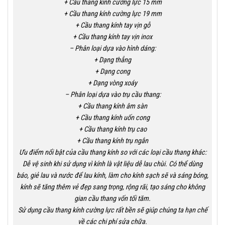
+ Cầu thang kính cường lực 15 mm
+ Cầu thang kính cường lực 19 mm
+ Cầu thang kính tay vịn gỗ
+ Cầu thang kính tay vịn inox
– Phân loại dựa vào hình dáng:
+ Dạng thẳng
+ Dạng cong
+ Dạng vòng xoáy
– Phân loại dựa vào trụ cầu thang:
+ Cầu thang kính âm sàn
+ Cầu thang kính uốn cong
+ Cầu thang kính trụ cao
+ Cầu thang kính trụ ngắn
Ưu điểm nổi bật của cầu thang kính so với các loại cầu thang khác:
Dễ vệ sinh khi sử dụng vì kính là vật liệu dễ lau chùi. Có thể dùng
báo, giẻ lau và nước để lau kính, làm cho kính sạch sẽ và sáng bóng,
kính sẽ tăng thêm vẻ đẹp sang trọng, rộng rãi, tạo sáng cho không
gian cầu thang vốn tối tăm.
Sử dụng cầu thang kính cường lực rất bền sẽ giúp chúng ta hạn chế
về các chi phí sửa chữa.