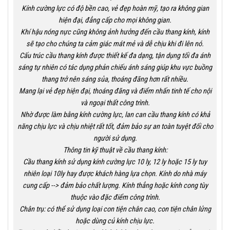
Kính cường lực có độ bền cao, vẻ đẹp hoàn mỹ, tạo ra không gian
hiện đại, đẳng cấp cho mọi không gian.
Khí hậu nóng nực cũng không ảnh hưởng đến cầu thang kính, kính
sẽ tạo cho chúng ta cảm giác mát mẻ và dễ chịu khi đi lên nó.
Cấu trúc cầu thang kính được thiết kế đa dạng, tận dụng tối đa ánh
sáng tự nhiên có tác dụng phản chiếu ánh sáng giúp khu vực buồng
thang trở nên sáng sủa, thoáng đãng hơn rất nhiều.
Mang lại vẻ đẹp hiện đại, thoáng đãng và điểm nhấn tinh tế cho nội
và ngoại thất công trình.
Nhờ được làm bằng kính cường lực, lan can cầu thang kính có khả
năng chịu lực và chịu nhiệt rất tốt, đảm bảo sự an toàn tuyệt đối cho
người sử dụng.
Thông tin kỹ thuật về cầu thang kính:
Cầu thang kính sử dụng kính cường lực 10 ly, 12 ly hoặc 15 ly tuy
nhiên loại 10ly hay được khách hàng lựa chọn. Kính do nhà máy
cung cấp --> đảm bảo chất lượng. Kính thẳng hoặc kính cong tùy
thuộc vào đặc điểm công trình.
Chân trụ: có thể sử dụng loại con tiện chân cao, con tiện chân lửng
hoặc dùng củ kính chịu lực.