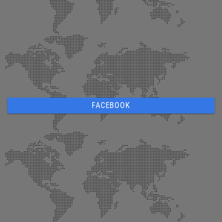
FACEBOOK