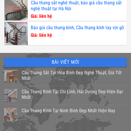
Cầu thang sắt nghệ thuật, báo giá cầu thang sắt
nghệ thuật tại Hà Nội
Giá: liên hệ
Báo giá cầu thang kính, Cầu thang kính tay vịn gỗ
Giá: liên hệ
BÀI VIẾT MỚI
Cầu Thang Sắt Tại Hòa Bình Đẹp Nghệ Thuật, Giá Tốt
Nhất
Cầu Thang Kính Tại Chí Linh, Hải Dương Đẹp Hiện Đại
Nhất
Cầu Thang Kính Tại Ninh Bình Đẹp Nhất Hiện Nay