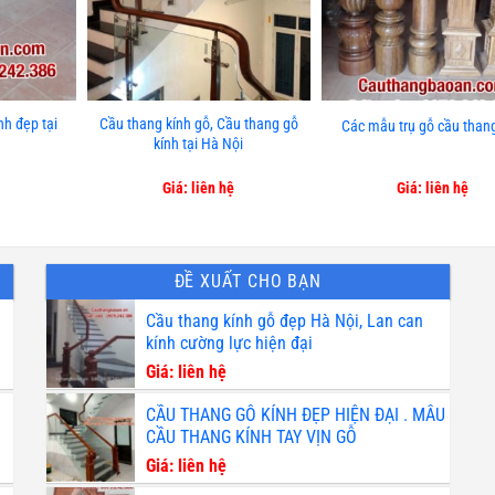
h đẹp tại
Cầu thang kính gỗ, Cầu thang gỗ
Các mẫu trụ gỗ cầu than
kính tại Hà Nội
Giá: liên hệ
Giá: liên hệ
ĐỀ XUẤT CHO BẠN
Cầu thang kính gỗ đẹp Hà Nội, Lan can
kính cường lực hiện đại
Giá: liên hệ
CẦU THANG GỖ KÍNH ĐẸP HIỆN ĐẠI . MẪU
CẦU THANG KÍNH TAY VỊN GỖ
Giá: liên hệ