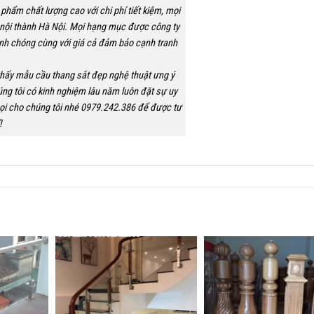
hẩm chất lượng cao với chi phí tiết kiệm, mọi
i nội thành Hà Nội. Mọi hạng mục được công ty
anh chóng cùng với giá cả đảm bảo cạnh tranh
thấy mẫu cầu thang sắt đẹp nghệ thuật ưng ý
úng tôi có kinh nghiệm lâu năm luôn đặt sự uy
gọi cho chúng tôi nhé 0979.242.386 để được tư
!