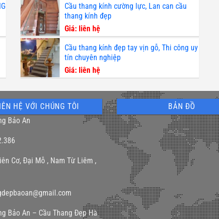
NG
Cầu thang kính cường lực, Lan can cầu
thang kính đẹp
Giá: liên hệ
Cầu thang kính đẹp tay vịn gỗ, Thi công uy
tín chuyên nghiệp
Giá: liên hệ
IÊN HỆ VỚI CHÚNG TÔI
BẢN ĐỒ
ng Bảo An
2.386
iên Cơ, Đại Mỗ , Nam Từ Liêm ,
gdepbaoan@gmail.com
ng Bảo An – Cầu Thang Đẹp Hà