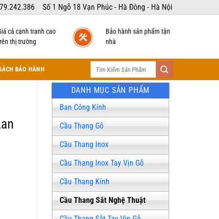
79.242.386
Số 1 Ngõ 18 Vạn Phúc - Hà Đông - Hà Nội
Giá cả cạnh tranh cao
Bảo hành sản phẩm tận
rên thị trường
nhà
Tìm
SÁCH BẢO HÀNH
kiếm:
DANH MỤC SẢN PHẨM
Ban Công Kính
Lan
Cầu Thang Gỗ
Cầu Thang Inox
Cầu Thang Inox Tay Vịn Gỗ
Cầu Thang Kính
Cầu Thang Sắt Nghệ Thuật
Cầu Thang Sắt Tay Vịn Gỗ