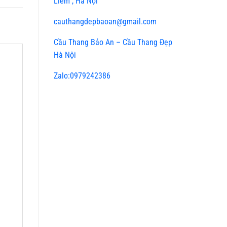
Liêm , Hà Nội
cauthangdepbaoan@gmail.com
Cầu Thang Bảo An – Cầu Thang Đẹp
Hà Nội
Zalo:0979242386