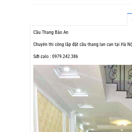
Cầu Thang Bảo An
Chuyên thi công lắp đặt cầu thang lan can tại Hà Nội
Sđt-zalo : 0979.242.386