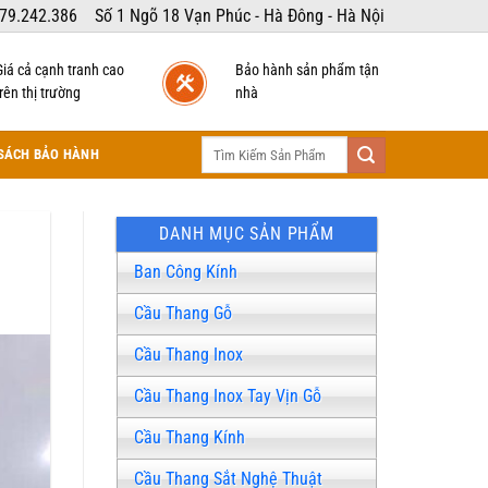
79.242.386
Số 1 Ngõ 18 Vạn Phúc - Hà Đông - Hà Nội
Giá cả cạnh tranh cao
Bảo hành sản phẩm tận
rên thị trường
nhà
Tìm
SÁCH BẢO HÀNH
kiếm:
DANH MỤC SẢN PHẨM
Ban Công Kính
Cầu Thang Gỗ
Cầu Thang Inox
Cầu Thang Inox Tay Vịn Gỗ
Cầu Thang Kính
Cầu Thang Sắt Nghệ Thuật