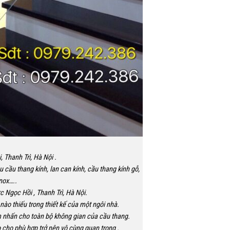
 Thanh Trì, Hà Nội .
cầu thang kính, lan can kính, cầu thang kính gỗ,
nox…..
ực Ngọc Hồi , Thanh Trì, Hà Nội.
ào thiếu trong thiết kế của một ngôi nhà.
iểm nhấn cho toàn bộ không gian của cầu thang.
 cho phù hợp trở nên vô cùng quan trọng .