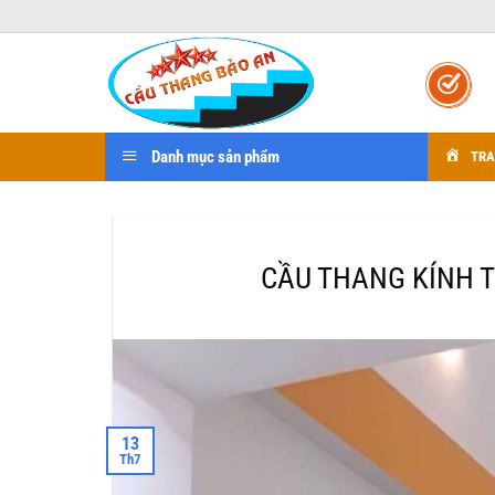
Bỏ
qua
nội
dung
Danh mục sản phẩm
TRA
CẦU THANG KÍNH TẠ
13
Th7