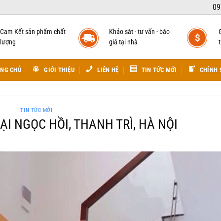
09
Cam Kết sản phẩm chất
Khảo sát - tư vấn - báo
lượng
giá tại nhà
t
NG CHỦ
GIỚI THIỆU
LIÊN HỆ
TIN TỨC MỚI
CHÍNH 
TIN TỨC MỚI
I NGỌC HỒI, THANH TRÌ, HÀ NỘI