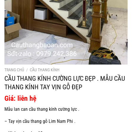
TRANG CHỦ
/
CẦU THANG KÍNH
CẦU THANG KÍNH CƯỜNG LỰC ĐẸP . MẪU CẦU
THANG KÍNH TAY VỊN GỖ ĐẸP
Giá: liên hệ
Mẫu lan can cầu thang kính cường lực .
– Tay vịn cầu thang gỗ Lim Nam Phi .