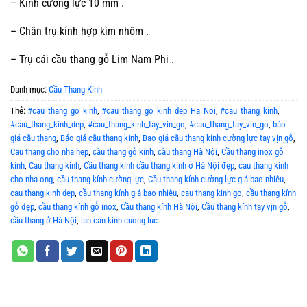
– Kính cường lực 10 mm .
– Chân trụ kính hợp kim nhôm .
– Trụ cái cầu thang gỗ Lim Nam Phi .
Danh mục:
Cầu Thang Kính
Thẻ:
#cau_thang_go_kinh
,
#cau_thang_go_kinh_dep_Ha_Noi
,
#cau_thang_kinh
,
#cau_thang_kinh_dep
,
#cau_thang_kinh_tay_vin_go
,
#cau_thang_tay_vin_go
,
báo
giá cầu thang
,
Báo giá cầu thang kính
,
Bao giá cầu thang kính cường lực tay vịn gỗ
,
Cau thang cho nha hep
,
cầu thang gỗ kính
,
cầu thang Hà Nội
,
Cầu thang inox gỗ
kính
,
Cau thang kinh
,
Cầu thang kính cầu thang kính ở Hà Nội đẹp
,
cau thang kinh
cho nha ong
,
cầu thang kính cường lực
,
Cầu thang kính cường lực giá bao nhiêu
,
cau thang kinh dep
,
cầu thang kính giá bao nhiêu
,
cau thang kinh go
,
cầu thang kính
gỗ đẹp
,
cầu thang kính gỗ inox
,
Cầu thang kính Hà Nội
,
Cầu thang kính tay vịn gỗ
,
cầu thang ở Hà Nội
,
lan can kinh cuong luc