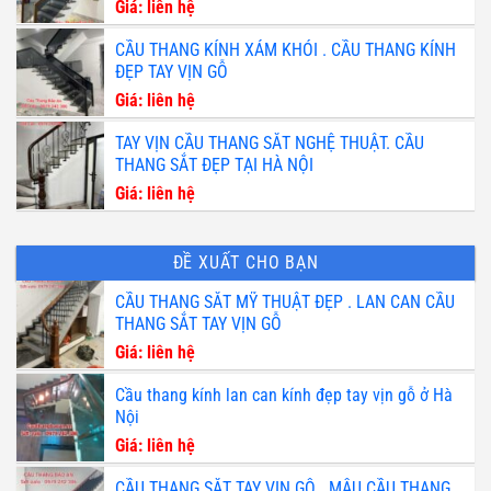
Giá: liên hệ
CẦU THANG KÍNH XÁM KHÓI . CẦU THANG KÍNH
ĐẸP TAY VỊN GỖ
Giá: liên hệ
TAY VỊN CẦU THANG SẮT NGHỆ THUẬT. CẦU
THANG SẮT ĐẸP TẠI HÀ NỘI
Giá: liên hệ
ĐỀ XUẤT CHO BẠN
CẦU THANG SẮT MỸ THUẬT ĐẸP . LAN CAN CẦU
THANG SẮT TAY VỊN GỖ
Giá: liên hệ
Cầu thang kính lan can kính đẹp tay vịn gỗ ở Hà
Nội
Giá: liên hệ
CẦU THANG SẮT TAY VỊN GỖ . MẪU CẦU THANG