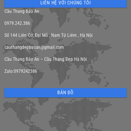
LIÊN HỆ VỚI CHÚNG TÔI
Cầu Thang Bảo An
0979.242.386
Số 144 Liên Cơ, Đại Mỗ , Nam Từ Liêm , Hà Nội
cauthangdepbaoan@gmail.com
Cầu Thang Bảo An – Cầu Thang Đẹp Hà Nội
Zalo:0979242386
BẢN ĐỒ