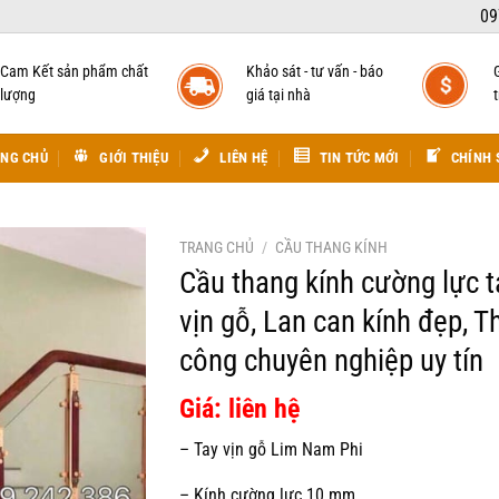
09
Cam Kết sản phẩm chất
Khảo sát - tư vấn - báo
lượng
giá tại nhà
t
NG CHỦ
GIỚI THIỆU
LIÊN HỆ
TIN TỨC MỚI
CHÍNH 
TRANG CHỦ
/
CẦU THANG KÍNH
Cầu thang kính cường lực t
vịn gỗ, Lan can kính đẹp, Th
công chuyên nghiệp uy tín
Giá: liên hệ
– Tay vịn gỗ Lim Nam Phi
– Kính cường lực 10 mm