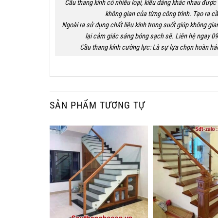
Cầu thang kính có nhiều loại, kiểu dáng khác nhau được c
không gian của từng công trình. Tạo ra c
Ngoài ra sử dụng chất liệu kính trong suốt giúp không gia
lại cảm giác sáng bóng sạch sẽ. Liên hệ ngay 0
Cầu thang kính cường lực: Là sự lựa chọn hoàn hảo
SẢN PHẨM TƯƠNG TỰ