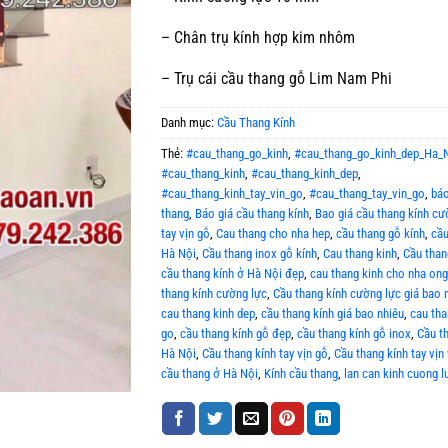
– Chân trụ kính hợp kim nhôm
– Trụ cái cầu thang gỗ Lim Nam Phi
Danh mục:
Cầu Thang Kính
Thẻ:
#cau_thang_go_kinh
,
#cau_thang_go_kinh_dep_Ha_
#cau_thang_kinh
,
#cau_thang_kinh_dep
,
#cau_thang_kinh_tay_vin_go
,
#cau_thang_tay_vin_go
,
báo
thang
,
Báo giá cầu thang kính
,
Bao giá cầu thang kính cư
tay vịn gỗ
,
Cau thang cho nha hep
,
cầu thang gỗ kính
,
cầu
Hà Nội
,
Cầu thang inox gỗ kính
,
Cau thang kinh
,
Cầu than
cầu thang kính ở Hà Nội đẹp
,
cau thang kinh cho nha ong
thang kính cường lực
,
Cầu thang kính cường lực giá bao 
cau thang kinh dep
,
cầu thang kính giá bao nhiêu
,
cau tha
go
,
cầu thang kính gỗ đẹp
,
cầu thang kính gỗ inox
,
Cầu t
Hà Nội
,
Cầu thang kính tay vịn gỗ
,
Cầu thang kính tay vịn
cầu thang ở Hà Nội
,
Kính cầu thang
,
lan can kinh cuong l