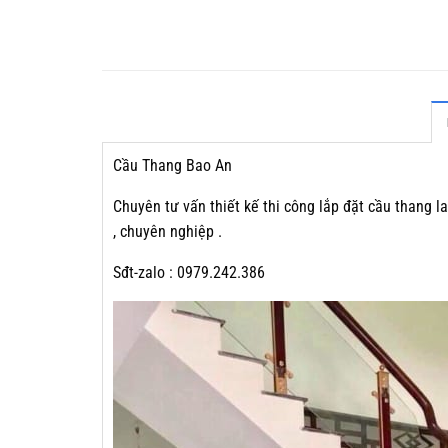
Cầu Thang Bao An
Chuyên tư vấn thiết kế thi công lắp đặt cầu thang la
, chuyên nghiệp .
Sđt-zalo : 0979.242.386