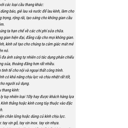
ới các loại cầu thang khác:
hể dùng báo, giẻ lau và nước để lau kính, làm cho
 trọng, rộng rãi, tạo sáng cho không gian cầu
ăm.
úng ta hạn chế về các chi phí sửa chữa.
g gian hiện đại, đẳng cấp cho mọi không gian.
nh, kính sẽ tạo cho chúng ta cảm giác mát mẻ
ên nó.
ối đa ánh sáng tự nhiên có tác dụng phản chiếu
g sủa, thoáng đãng hơn rất nhiều.
inh tế cho nội và ngoại thất công trình.
 có khả năng chịu lực và chịu nhiệt rất tốt,
cho người sử dụng.
u thang kính:
 ly tuy nhiên loại 10ly hay được khách hàng lựa
 Kính thẳng hoặc kính cong tùy thuộc vào đặc
h.
tiện chân lửng hoặc dùng củ kính chịu lực.
tay vịn gỗ, tay vịn inox. tay vịn nhựa.