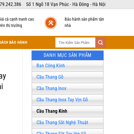
79.242.386
Số 1 Ngõ 18 Vạn Phúc - Hà Đông - Hà Nội
Giá cả cạnh tranh cao
Bảo hành sản phẩm tận
rên thị trường
nhà
Tìm
SÁCH BẢO HÀNH
kiếm:
DANH MỤC SẢN PHẨM
Ban Công Kính
ay
Cầu Thang Gỗ
i
Cầu Thang Inox
Cầu Thang Inox Tay Vịn Gỗ
Cầu Thang Kính
Cầu Thang Sắt Nghệ Thuật
Cầu Thang Sắt Tay Vịn Gỗ