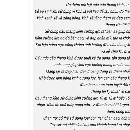
Ưu điểm nổi bật của cầu thang kính so v
Dễ vệ sinh khi sử dụng vì kính là vật liệu dễ lau chùi. Có t
kính sạch sẽ và sáng bóng, kính sẽ tăng thêm vẻ đẹp sang
thang vốn tối t
Sử dụng cầu thang kính cường lực rất bền sẽ giúp ch
Kính cường lực có độ bền cao, vẻ đẹp hoàn mỹ, tạo ra khôn
Khí hậu nóng nực cũng không ảnh hưởng đến cầu thang kí
và dễ chịu khi đi l
Cấu trúc cầu thang kính được thiết kế đa dạng, tận dụng t
ánh sáng giúp khu vực buồng thang trở nên sán
Mang lại vẻ đẹp hiện đại, thoáng đãng và điểm nhấn t
Nhờ được làm bằng kính cường lực, lan can cầu thang kính
đảm bảo sự an toàn tuyệt đối 
Thông tin kỹ thuật về cầ
Cầu thang kính sử dụng kính cường lực 10 ly, 12 ly hoặc 15
chọn. Kính do nhà máy cung cấp --> đảm bảo chất lượng.
điểm công trìn
Chân trụ: có thể sử dụng loại con tiện chân cao, con 
Tay vịn: có nhiều loại tay cho khách hàng lựa chọn: 