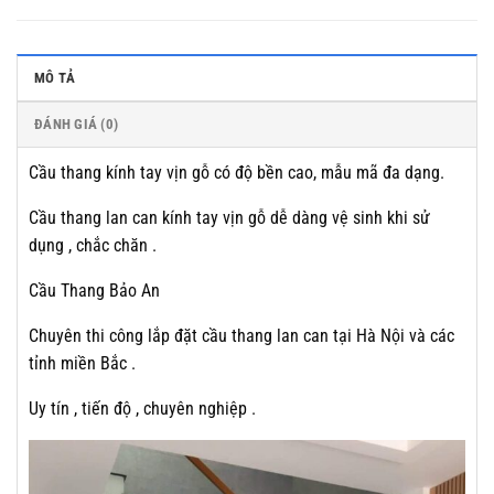
MÔ TẢ
ĐÁNH GIÁ (0)
Cầu thang kính tay vịn gỗ có độ bền cao, mẫu mã đa dạng.
Cầu thang lan can kính tay vịn gỗ dễ dàng vệ sinh khi sử
dụng , chắc chăn .
Cầu Thang Bảo An
Chuyên thi công lắp đặt cầu thang lan can tại Hà Nội và các
tỉnh miền Bắc .
Uy tín , tiến độ , chuyên nghiệp .