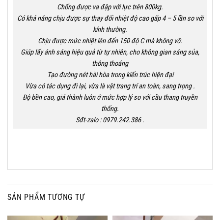
Chống được va đập với lực trên 800kg.
Có khả năng chịu được sự thay đổi nhiệt độ cao gấp 4 – 5 lần so với
kính thường.
Chịu được mức nhiệt lên đến 150 độ C mà không vỡ.
Giúp lấy ánh sáng hiệu quả từ tự nhiên, cho không gian sáng sủa,
thông thoáng
Tạo đường nét hài hòa trong kiến trúc hiện đại
Vừa có tác dụng đi lại, vừa là vật trang trí an toàn, sang trọng .
Độ bền cao, giá thành luôn ở mức hợp lý so với cầu thang truyền
thống.
Sđt-zalo : 0979.242.386 .
SẢN PHẨM TƯƠNG TỰ