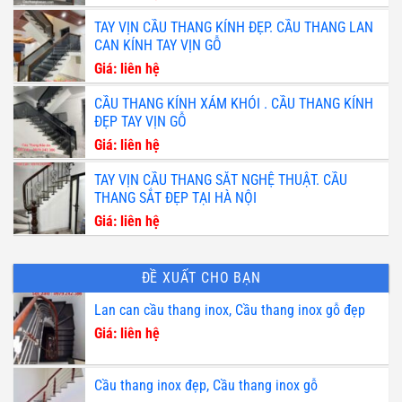
TAY VỊN CẦU THANG KÍNH ĐẸP. CẦU THANG LAN
CAN KÍNH TAY VỊN GỖ
Giá: liên hệ
CẦU THANG KÍNH XÁM KHÓI . CẦU THANG KÍNH
ĐẸP TAY VỊN GỖ
Giá: liên hệ
TAY VỊN CẦU THANG SẮT NGHỆ THUẬT. CẦU
THANG SẮT ĐẸP TẠI HÀ NỘI
Giá: liên hệ
ĐỀ XUẤT CHO BẠN
Lan can cầu thang inox, Cầu thang inox gỗ đẹp
Giá: liên hệ
Cầu thang inox đẹp, Cầu thang inox gỗ