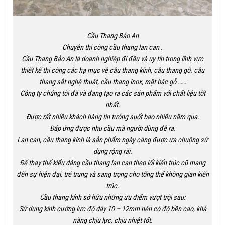
Cầu Thang Bảo An
Chuyên thi công cầu thang lan can .
Cầu Thang Bảo An là doanh nghiệp đi đầu và uy tín trong lĩnh vực
thiết kế thi công các hạ mục về cầu thang kính, cầu thang gỗ. cầu
thang sắt nghệ thuật, cầu thang inox, mặt bậc gỗ ……
Công ty chúng tôi đã và đang tạo ra các sản phẩm với chất liệu tốt
nhất.
Được rất nhiều khách hàng tin tưởng suốt bao nhiêu năm qua.
Đáp ứng được nhu cầu mà người dùng đề ra.
Lan can, cầu thang kính là sản phẩm ngày càng được ưa chuộng sử
dụng rộng rãi.
Để thay thế kiểu dáng cầu thang lan can theo lối kiến trúc cũ mang
đến sự hiện đại, trẻ trung và sang trọng cho tổng thể không gian kiến
trúc.
Cầu thang kính sở hữu những ưu điểm vượt trội sau:
Sử dụng kính cường lực độ dày 10 – 12mm nên có độ bền cao, khả
năng chịu lực, chịu nhiệt tốt.