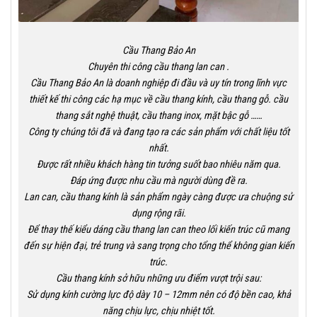
Cầu Thang Bảo An
Chuyên thi công cầu thang lan can .
Cầu Thang Bảo An là doanh nghiệp đi đầu và uy tín trong lĩnh vực
thiết kế thi công các hạ mục về cầu thang kính, cầu thang gỗ. cầu
thang sắt nghệ thuật, cầu thang inox, mặt bậc gỗ ……
Công ty chúng tôi đã và đang tạo ra các sản phẩm với chất liệu tốt
nhất.
Được rất nhiều khách hàng tin tưởng suốt bao nhiêu năm qua.
Đáp ứng được nhu cầu mà người dùng đề ra.
Lan can, cầu thang kính là sản phẩm ngày càng được ưa chuộng sử
dụng rộng rãi.
Để thay thế kiểu dáng cầu thang lan can theo lối kiến trúc cũ mang
đến sự hiện đại, trẻ trung và sang trọng cho tổng thể không gian kiến
trúc.
Cầu thang kính sở hữu những ưu điểm vượt trội sau:
Sử dụng kính cường lực độ dày 10 – 12mm nên có độ bền cao, khả
năng chịu lực, chịu nhiệt tốt.