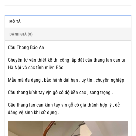
MÔ TẢ
ĐÁNH GIÁ (0)
Cầu Thang Bảo An
Chuyên tư vấn thiết kế thi công lắp đặt cầu thang lan can tại
Hà Nội và các tỉnh miền Bắc .
Mẫu mã đa dạng , bảo hành dài hạn , uy tín , chuyên nghiệp .
Cầu thang kính tay vịn gỗ có độ bền cao , sang trọng .
Cầu thang lan can kính tay vịn gỗ có giá thành hợp lý , dễ
dàng vệ sinh khi sử dụng .