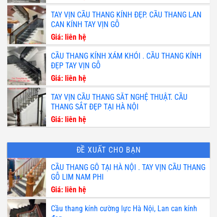
TAY VỊN CẦU THANG KÍNH ĐẸP. CẦU THANG LAN
CAN KÍNH TAY VỊN GỖ
Giá: liên hệ
CẦU THANG KÍNH XÁM KHÓI . CẦU THANG KÍNH
ĐẸP TAY VỊN GỖ
Giá: liên hệ
TAY VỊN CẦU THANG SẮT NGHỆ THUẬT. CẦU
THANG SẮT ĐẸP TẠI HÀ NỘI
Giá: liên hệ
ĐỀ XUẤT CHO BẠN
CẦU THANG GỖ TẠI HÀ NỘI . TAY VỊN CẦU THANG
GỖ LIM NAM PHI
Giá: liên hệ
Cầu thang kính cường lực Hà Nội, Lan can kính