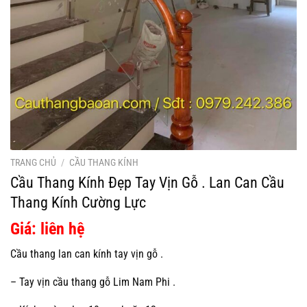
TRANG CHỦ
/
CẦU THANG KÍNH
Cầu Thang Kính Đẹp Tay Vịn Gỗ . Lan Can Cầu
Thang Kính Cường Lực
Giá: liên hệ
Cầu thang lan can kính tay vịn gỗ .
– Tay vịn cầu thang gỗ Lim Nam Phi .