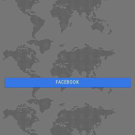
FACEBOOK